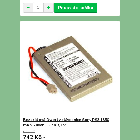
Přidat do košíku
Bezdrátová Qwerty klávesnice Sony PS3 1350
mAh 5.0Wh Li-Ion 3,7 V
836 Kč
742 Kč
/
ks