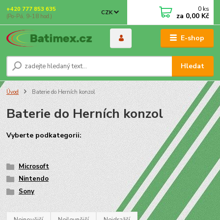
0
ks
+420 777 853 635
CZK
za
0,00 Kč
(Po-Pá, 9-18 hod.)
E-shop
Hledat
Úvod
Baterie do Herních konzol
Baterie do Herních konzol
Vyberte
podkategorii
:
Microsoft
Nintendo
Sony
Nejnovější
Nejlevnější
Nejdražší