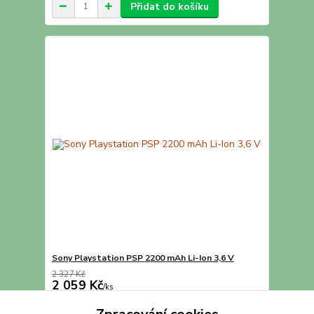
Přidat do košíku
Sony Playstation PSP 2200 mAh Li-Ion 3,6 V
2 327 Kč
2 059 Kč
/
ks
Přidat do košíku