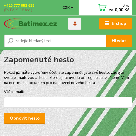
0
ks
+420 777 853 635
CZK
za
0,00 Kč
(Po-Pá, 9-18 hod.)
E-shop
Hledat
Zapomenuté heslo
Pokud již máte vytvořený účet, ale zapomněli jste své heslo, zadejte
svou e-mailovou adresu, kterou jste uvedli při registraci. Zašleme Vám
na ni e-mail s odkazem pro nastavení nového hesla.
Váš e-mail:
Obnovit heslo