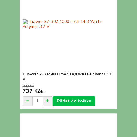
Huawei S7-302 4000 mAh 14,8 Wh Li-Polymer 3,7
V
833 Kč
737 Kč
/
ks
Přidat do košíku