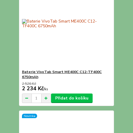
Baterie VivoTab Smart ME400C C12-TF400C
6750mAh
2 526 Kč
2 234 Kč
/
ks
Přidat do košíku
Novinka