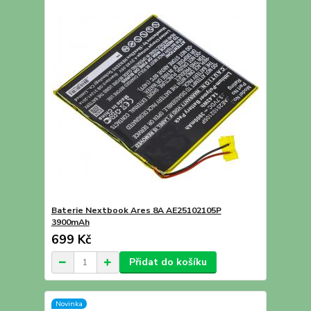
Baterie Nextbook Ares 8A AE25102105P
3900mAh
699 Kč
Přidat do košíku
Novinka