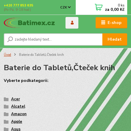
0
ks
+420 777 853 635
CZK
za
0,00 Kč
(Po-Pá, 9-18 hod.)
E-shop
Hledat
Úvod
Baterie do Tabletů,Čteček knih
Baterie do Tabletů,Čteček knih
Vyberte
podkategorii
:
Acer
Alcatel
Amazon
Apple
Asus