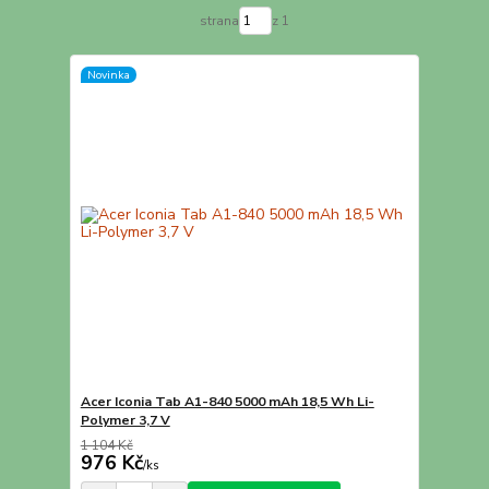
strana
z 1
Novinka
Acer Iconia Tab A1-840 5000 mAh 18,5 Wh Li-
Polymer 3,7 V
1 104 Kč
976 Kč
/
ks