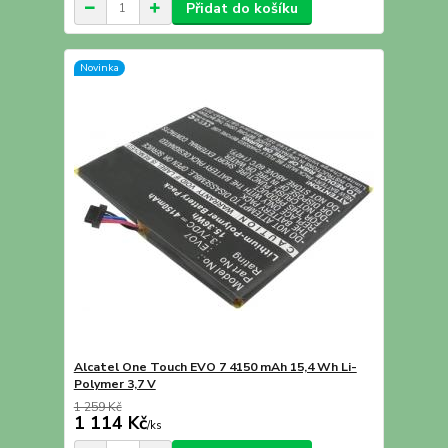
Přidat do košíku
Novinka
Alcatel One Touch EVO 7 4150 mAh 15,4 Wh Li-
Polymer 3,7 V
1 259 Kč
1 114 Kč
/
ks