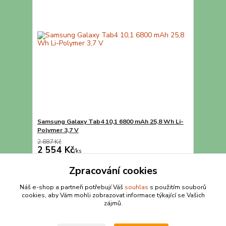
Samsung Galaxy Tab4 10,1 6800 mAh 25,8 Wh Li-
Polymer 3,7 V
2 887 Kč
2 554 Kč
/
ks
Přidat do košíku
Zpracování cookies
Náš e-shop a partneři potřebují Váš
souhlas
s použitím souborů
cookies, aby Vám mohli zobrazovat informace týkající se Vašich
strana
z 1
zájmů.