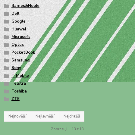
Barnes&Noble
Dell
Google
Huawei
Microsoft
Optus
PocketBook
Samsung
Sony
T-Mobile
Telstra
Toshiba
ZTE
Nejnovější
Nejlevnější
Nejdražší
Zobrazuji 1-13 z 13