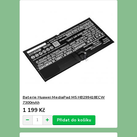
Baterie Huawei MediaPad M5 HB299418ECW
7300mAh
1 199 Kč
Přidat do košíku