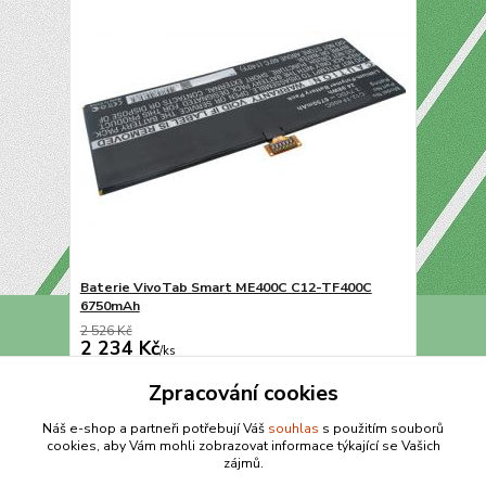
Baterie VivoTab Smart ME400C C12-TF400C
6750mAh
2 526 Kč
2 234 Kč
/
ks
Přidat do košíku
Zpracování cookies
Náš e-shop a partneři potřebují Váš
souhlas
s použitím souborů
cookies, aby Vám mohli zobrazovat informace týkající se Vašich
strana
z 1
zájmů.