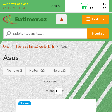
0
ks
+420 777 853 635
CZK
za
0,00 Kč
(Po-Pá, 9-18 hod.)
E-shop
Hledat
Úvod
Baterie do Tabletů,Čteček knih
Asus
Asus
Nejnovější
Nejlevnější
Nejdražší
Zobrazuji 1-1 z 1
strana
z 1
Novinka