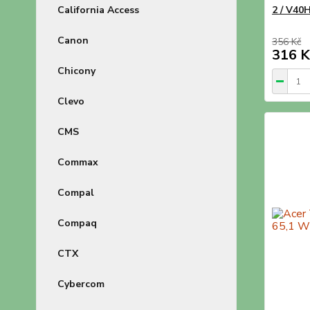
California Access
2 / V4
Canon
356 Kč
316 K
Chicony
Clevo
CMS
Commax
Compal
Compaq
CTX
Cybercom