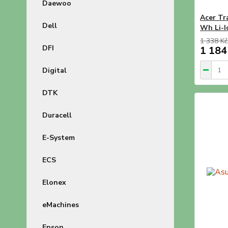
Daewoo
Acer Tr
Dell
Wh Li-I
1 338 Kč
DFI
1 184
Digital
DTK
Duracell
E-System
ECS
Elonex
eMachines
Epson