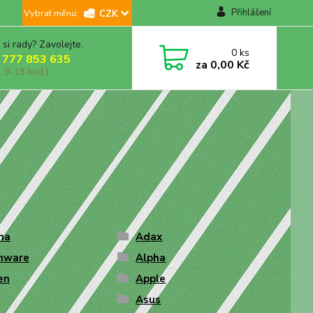
Přihlášení
CZK
 si rady? Zavolejte.
0
ks
 777 853 635
za
0,00 Kč
, 9-18 hod.)
na
Adax
enware
Alpha
en
Apple
Asus