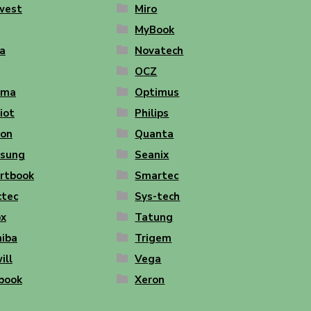
west
Miro
MyBook
a
Novatech
OCZ
ima
Optimus
iot
Philips
ton
Quanta
sung
Seanix
rtbook
Smartec
ctec
Sys-tech
ox
Tatung
hiba
Trigem
ill
Vega
book
Xeron