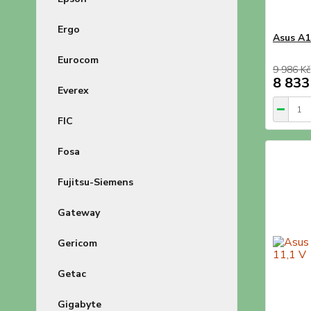
Ergo
Asus A1
Eurocom
9 986 Kč
8 833
Everex
FIC
Fosa
Fujitsu-Siemens
Gateway
Gericom
Getac
Gigabyte