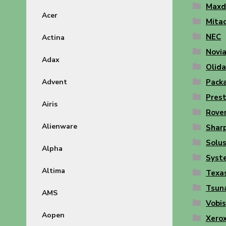
Maxd
Acer
Mita
NEC
Actina
Novi
Adax
Olid
Advent
Packa
Prest
Airis
Rove
Alienware
Shar
Solu
Alpha
Syst
Altima
Texa
Tsun
AMS
Vobis
Aopen
Xero