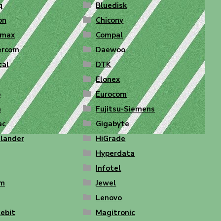
q
Bluedisk
on
Chicony
max
Compal
ercom
Daewoo
tal
DTK
Elonex
o
Eurocom
a
Fujitsu-Siemens
ac
Gigabyte
lander
HiGrade
Hyperdata
Infotel
am
Jewel
Lenovo
lebit
Magitronic