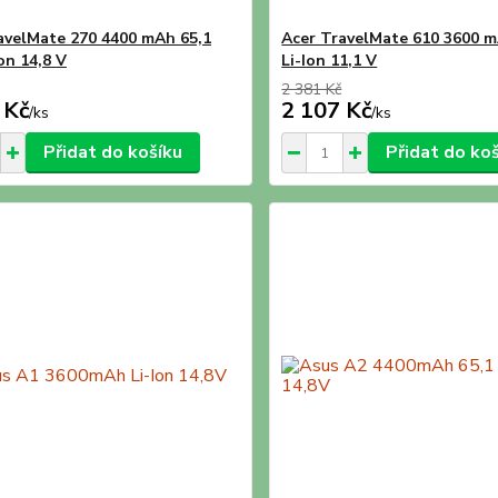
avelMate 270 4400 mAh 65,1
Acer TravelMate 610 3600 
on 14,8 V
Li-Ion 11,1 V
2 381 Kč
 Kč
2 107 Kč
/
ks
/
ks
Přidat do košíku
Přidat do ko