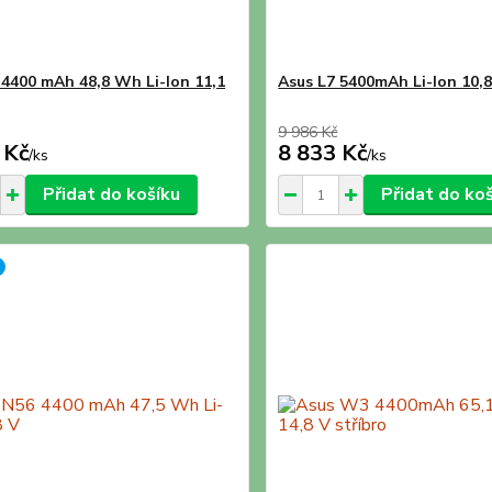
 4400 mAh 48,8 Wh Li-Ion 11,1
Asus L7 5400mAh Li-Ion 10,
9 986 Kč
 Kč
8 833 Kč
/
ks
/
ks
Přidat do košíku
Přidat do ko