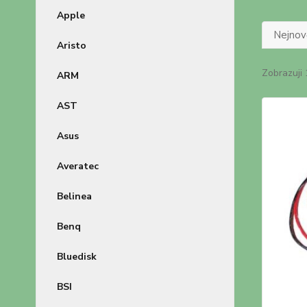
Apple
Nejnově
Aristo
Zobrazuji 
ARM
AST
Asus
Averatec
Belinea
Benq
Bluedisk
BSI