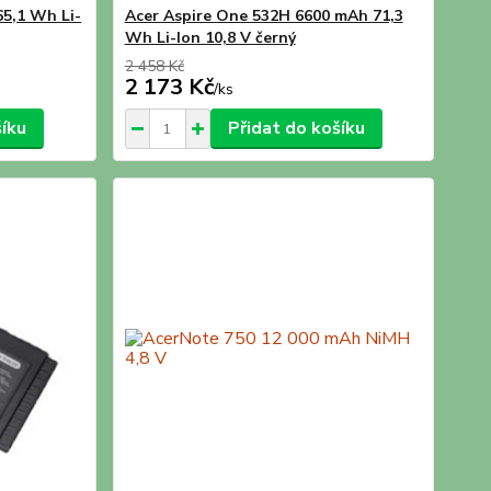
65,1 Wh Li-
Acer Aspire One 532H 6600 mAh 71,3
Wh Li-Ion 10,8 V černý
2 458 Kč
2 173 Kč
/
ks
šíku
Přidat do košíku