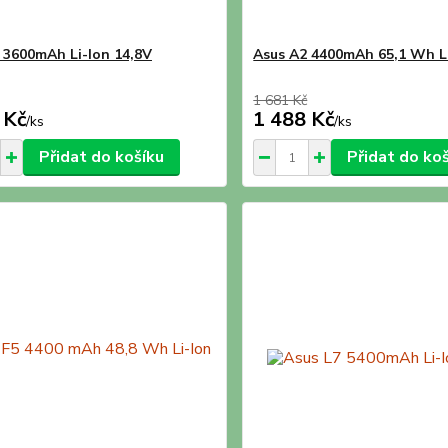
 3600mAh Li-Ion 14,8V
Asus A2 4400mAh 65,1 Wh Li
1 681 Kč
 Kč
1 488 Kč
/
ks
/
ks
Přidat do košíku
Přidat do ko