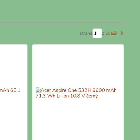
strana
z 2
další