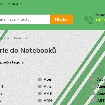
ek
Kontakt
Nevíte
Hledat
+420
(Po-Pá
aterie do Notebooků
rie do Notebooků
e
podkategorii
:
Acer
Acti
nt
Airis
Ali
ma
AMS
Aop
o
ARM
AST