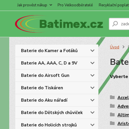
Jak provést nákup
Pro Velkoodběratelé
Recyklační poplat
Úvod
B
Baterie do Kamer a Foťáků
Bate
Baterie AA, AAA, C, D a 9V
Baterie do Airsoft Gun
Vybert
Baterie do Tiskáren
Accel
Baterie do Aku nářadí
Adve
Baterie do Dětských chůviček
Alti
Arist
Baterie do Holicích strojků