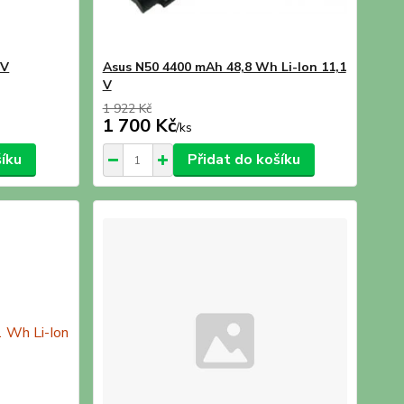
8V
Asus N50 4400 mAh 48,8 Wh Li-Ion 11,1
V
1 922 Kč
1 700 Kč
/
ks
šíku
Přidat do košíku