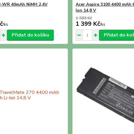
0H-WR 40mAh NiMH 2,4V
Acer Aspire 3100 4400 mAh 
Ion 14,8 V
1 583 Kč
č
1 399 Kč
/
ks
/
ks
Přidat do košíku
Přidat do ko