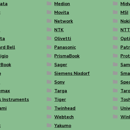
ata
Medion
Mid
c
Movita
MSI
Network
Noki
a
NTK
NTT
ata
Olivetti
Opt
rd Bell
Panasonic
Patr
igio
PrismaBook
Pro
rBook
Sager
Sam
p
Siemens Nixdorf
Sma
s
Sony
Spe
emax
Targa
Tar
s Instruments
Tiger
Tos
ami
Twinhead
Uniw
Webtech
Win
x
Yakumo