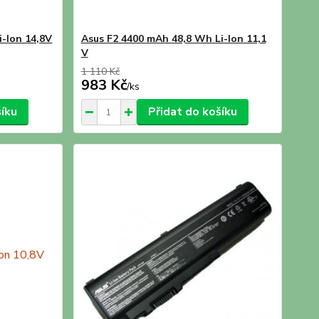
-Ion 14,8V
Asus F2 4400 mAh 48,8 Wh Li-Ion 11,1
V
1 110 Kč
983 Kč
/
ks
šíku
Přidat do košíku