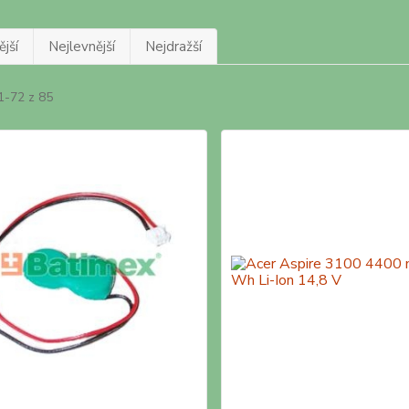
jší
Nejlevnější
Nejdražší
1-72 z 85