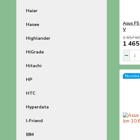
Haier
Asus F5
Hasee
V
1 657 Kč
Highlander
1 465
HiGrade
Hitachi
Novinka
HP
HTC
Hyperdata
I-Friend
IBM