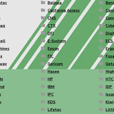
atec
Belinea
Ben
California Access
Can
o
CMS
Com
aq
CTX
Cyb
DFI
Digi
ell
E-System
ECS
hines
Epson
Erg
ex
FIC
Fos
way
Gericom
Get
Hasee
High
hi
HP
HTC
end
IBM
IDP
x
IPC
Iss
k
KDS
Kiwi
Lifetec
Litt