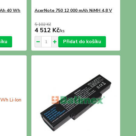
mAh 40 Wh
AcerNote 750 12 000 mAh NiMH 4,8 V
5 102 Kč
4 512 Kč
/
ks
šíku
Přidat do košíku