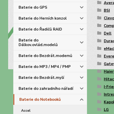
Aver
Baterie do GPS
BSI
Clev
Baterie do Herních konzol
Comp
Baterie do Řadičů RAID
Dell
Baterie do
Durac
Dálkov.ovlád.modelů
eMac
Baterie do Bezdrát.modemů
Ever
Gate
Baterie do MP3 / MP4 / PMP
Haier
Baterie do Bezdrát.myší
Hitac
I-Fri
Baterie do zahradního nářadí
Intre
Baterie do Notebooků
Kapo
LG
Accel