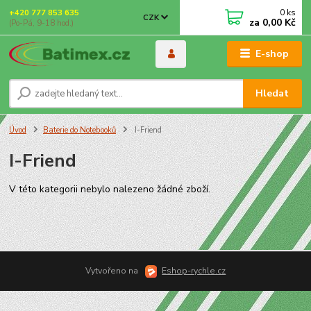
0
ks
+420 777 853 635
CZK
za
0,00 Kč
(Po-Pá, 9-18 hod.)
E-shop
Hledat
Úvod
Baterie do Notebooků
I-Friend
I-Friend
V této kategorii nebylo nalezeno žádné zboží.
Vytvořeno na
Eshop-rychle.cz