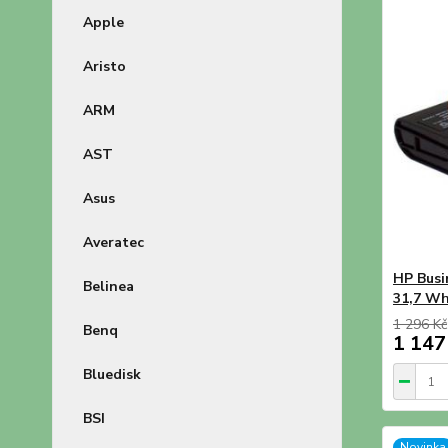
Apple
Aristo
ARM
AST
Asus
Averatec
HP Busi
Belinea
31,7 Wh
1 296 Kč
Benq
1 147
Bluedisk
BSI
Novinka