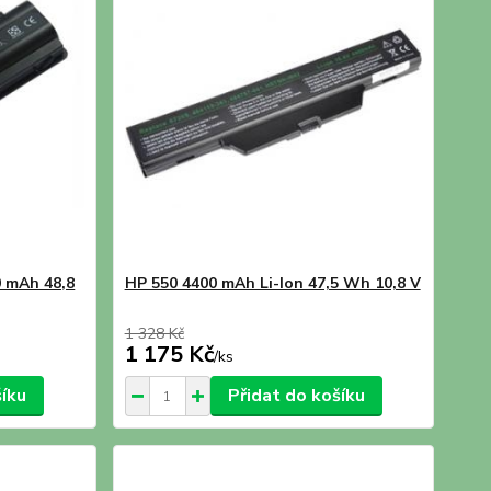
 mAh 48,8
HP 550 4400 mAh Li-Ion 47,5 Wh 10,8 V
1 328 Kč
1 175 Kč
/
ks
šíku
Přidat do košíku