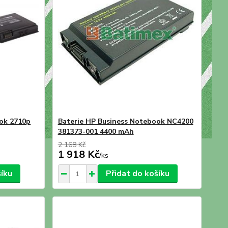
ook 2710p
Baterie HP Business Notebook NC4200
381373-001 4400 mAh
2 168 Kč
1 918 Kč
/
ks
šíku
Přidat do košíku