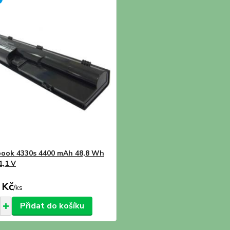
ook 4330s 4400 mAh 48,8 Wh
1,1 V
 Kč
/
ks
Přidat do košíku