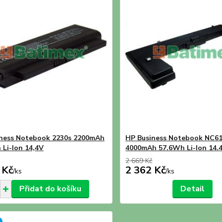
ness Notebook 2230s 2200mAh
HP Business Notebook NC6
 Li-Ion 14,4V
4000mAh 57.6Wh Li-Ion 14.
2 669 Kč
 Kč
2 362 Kč
/
ks
/
ks
Přidat do košíku
Detail