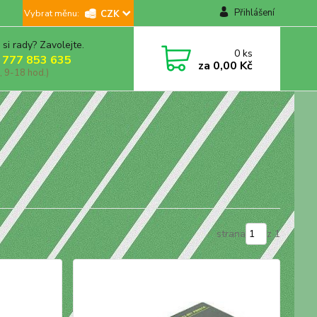
Přihlášení
CZK
 si rady? Zavolejte.
0
ks
 777 853 635
za
0,00 Kč
, 9-18 hod.)
strana
z 1