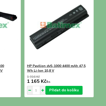
100
HP Pavilion dv5-1000 4400 mAh 47,5
4V
Wh Li-Ion 10,8 V
1 316 Kč
1 165 Kč
/
ks
Přidat do košíku