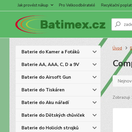
Jak provést nákup
Pro Velkoodběratelé
Recyklační poplat
Úvod
B
Baterie do Kamer a Foťáků
Com
Baterie AA, AAA, C, D a 9V
Baterie do Airsoft Gun
Nejnově
Baterie do Tiskáren
Zobrazuji 
Baterie do Aku nářadí
Baterie do Dětských chůviček
Baterie do Holicích strojků