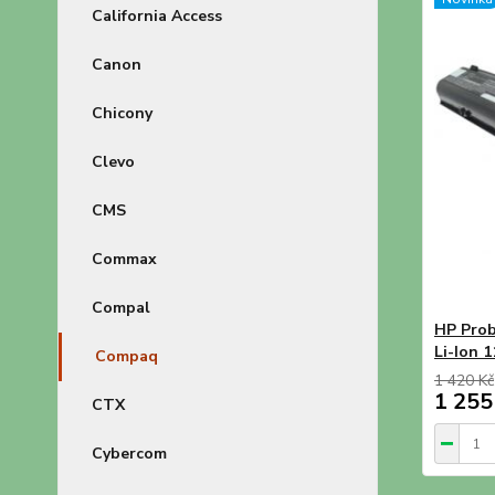
California Access
Canon
Chicony
Clevo
CMS
Commax
Compal
HP Prob
Li-Ion 1
Compaq
1 420 Kč
1 255
CTX
Cybercom