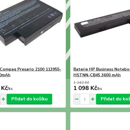
 Compaq Presario 2100 113955-
Baterie HP Business Noteb
00mAh
HSTNN-CB45 3600 mAh
1 242 Kč
 Kč
1 098 Kč
/
ks
/
ks
Přidat do košíku
Přidat do ko