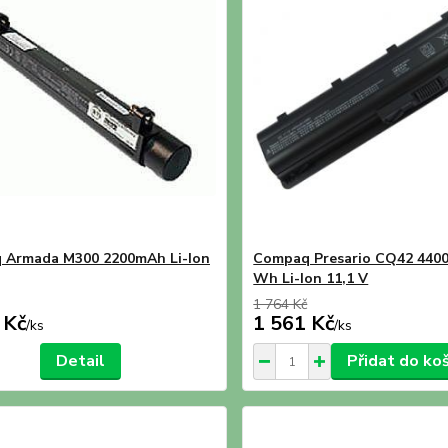
 Armada M300 2200mAh Li-Ion
Compaq Presario CQ42 4400
Wh Li-Ion 11,1 V
1 764 Kč
 Kč
1 561 Kč
/
ks
/
ks
Detail
Přidat do ko