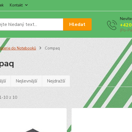
ek
Kontakt
Nevíte
Hledat
+420
(Po-Pá
aterie do Notebooků
Compaq
paq
jší
Nejlevnější
Nejdražší
1-10 z 10