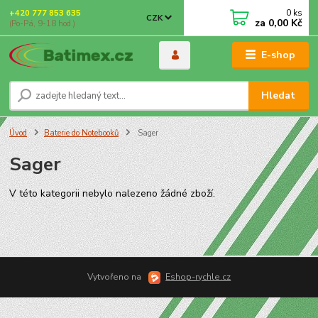
0
ks
+420 777 853 635
CZK
za
0,00 Kč
(Po-Pá, 9-18 hod.)
E-shop
Hledat
Úvod
Baterie do Notebooků
Sager
Sager
V této kategorii nebylo nalezeno žádné zboží.
Vytvořeno na
Eshop-rychle.cz