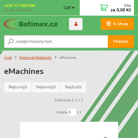
0
ks
+420 777 853 635
CZK
za
0,00 Kč
(Po-Pá, 9-18 hod.)
E-shop
Hledat
Úvod
Baterie do Notebooků
eMachines
eMachines
Nejnovější
Nejlevnější
Nejdražší
Zobrazuji 1-1 z 1
strana
z 1