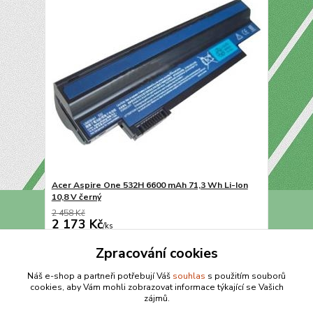
Acer Aspire One 532H 6600 mAh 71,3 Wh Li-Ion
10,8 V černý
2 458 Kč
2 173 Kč
/
ks
Přidat do košíku
Zpracování cookies
Náš e-shop a partneři potřebují Váš
souhlas
s použitím souborů
cookies, aby Vám mohli zobrazovat informace týkající se Vašich
strana
z 1
zájmů.