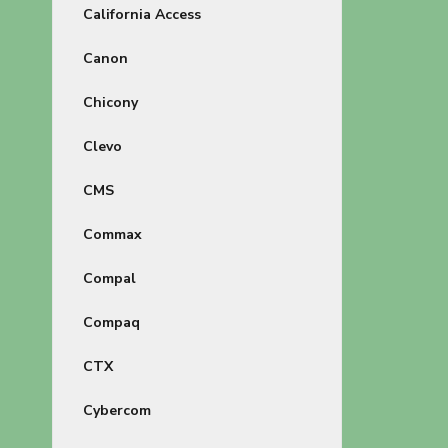
California Access
Canon
Chicony
Clevo
CMS
Commax
Compal
Compaq
CTX
Cybercom