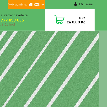
Přihlášení
CZK
 si rady? Zavolejte.
0
ks
 777 853 635
za
0,00 Kč
, 9-18 hod.)