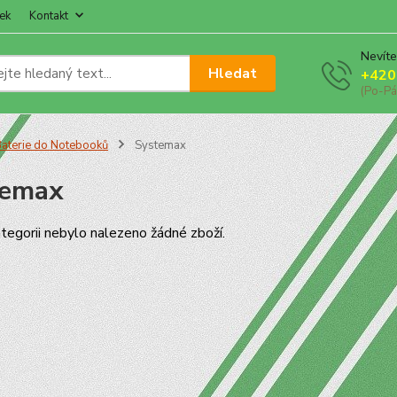
ek
Kontakt
Nevíte
Hledat
+420
(Po-Pá
aterie do Notebooků
Systemax
temax
tegorii nebylo nalezeno žádné zboží.