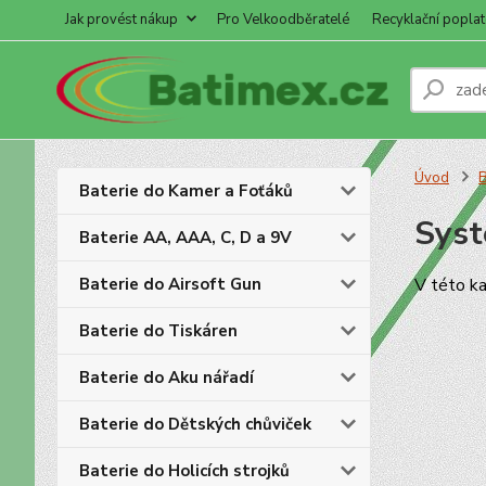
Jak provést nákup
Pro Velkoodběratelé
Recyklační poplat
Úvod
B
Baterie do Kamer a Foťáků
Sys
Baterie AA, AAA, C, D a 9V
Baterie do Airsoft Gun
V této ka
Baterie do Tiskáren
Baterie do Aku nářadí
Baterie do Dětských chůviček
Baterie do Holicích strojků