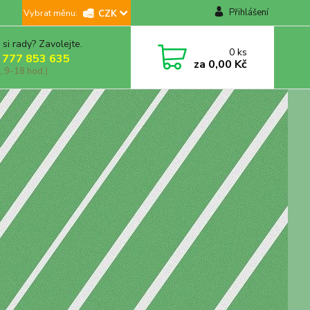
Přihlášení
CZK
 si rady? Zavolejte.
0
ks
 777 853 635
za
0,00 Kč
, 9-18 hod.)