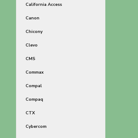
California Access
Canon
Chicony
Clevo
CMS
Commax
Compal
Compaq
CTX
Cybercom