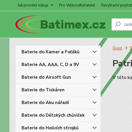
Jak provést nákup
Pro Velkoodběratelé
Recyklační poplat
Úvod
B
Baterie do Kamer a Foťáků
Patr
Baterie AA, AAA, C, D a 9V
Baterie do Airsoft Gun
V této ka
Baterie do Tiskáren
Baterie do Aku nářadí
Baterie do Dětských chůviček
Baterie do Holicích strojků