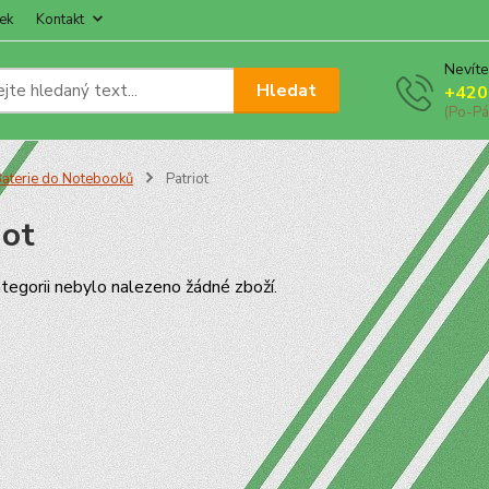
ek
Kontakt
Nevíte
Hledat
+420
(Po-Pá
aterie do Notebooků
Patriot
iot
tegorii nebylo nalezeno žádné zboží.