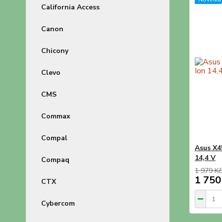
California Access
Canon
Chicony
Clevo
CMS
Commax
Compal
Asus X4
14,4 V
Compaq
1 979 Kč
1 750
CTX
Cybercom