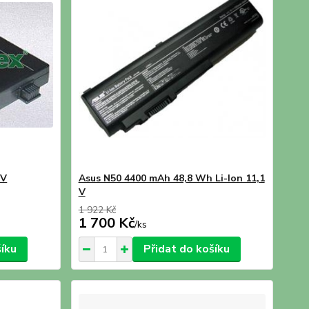
8V
Asus N50 4400 mAh 48,8 Wh Li-Ion 11,1
V
1 922 Kč
1 700 Kč
/
ks
šíku
Přidat do košíku