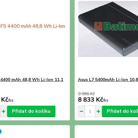
 4400 mAh 48,8 Wh Li-Ion 11,1
Asus L7 5400mAh Li-Ion 10,
9 986 Kč
 Kč
8 833 Kč
/
ks
/
ks
Přidat do košíku
Přidat do ko