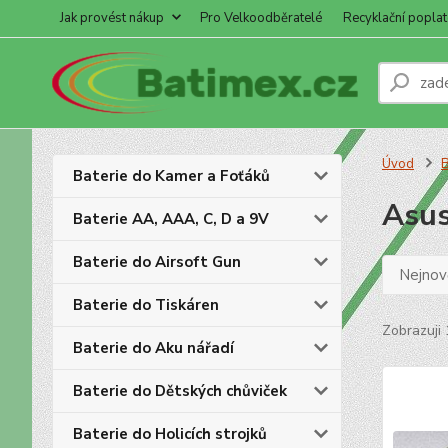
Jak provést nákup
Pro Velkoodběratelé
Recyklační poplat
Úvod
B
Baterie do Kamer a Foťáků
Asu
Baterie AA, AAA, C, D a 9V
Baterie do Airsoft Gun
Nejnově
Baterie do Tiskáren
Zobrazuji 
Baterie do Aku nářadí
Baterie do Dětských chůviček
Baterie do Holicích strojků