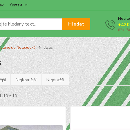
ek
Kontakt
Nevíte
Hledat
+420
(Po-Pá
aterie do Notebooků
Asus
s
jší
Nejlevnější
Nejdražší
1-10 z 10