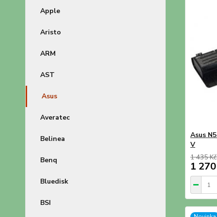
Apple
Aristo
ARM
AST
Asus
Averatec
Asus N5
Belinea
V
1 435 Kč
Benq
1 270
Bluedisk
BSI
Novinka