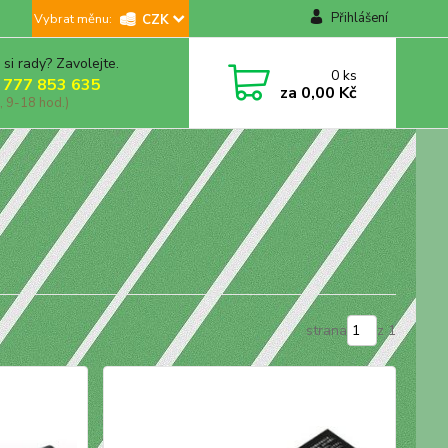
Přihlášení
CZK
 si rady? Zavolejte.
0
ks
 777 853 635
za
0,00 Kč
, 9-18 hod.)
strana
z 1