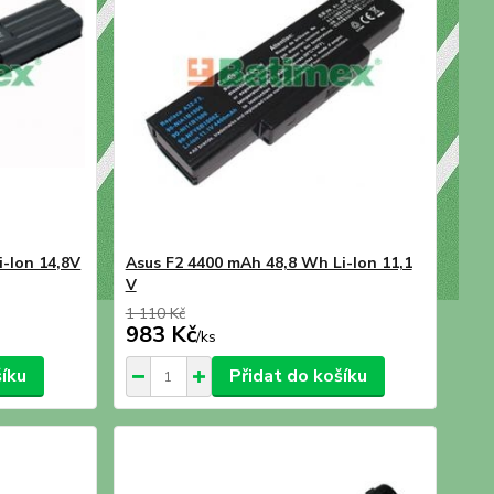
-Ion 14,8V
Asus F2 4400 mAh 48,8 Wh Li-Ion 11,1
V
1 110 Kč
983 Kč
/
ks
šíku
Přidat do košíku