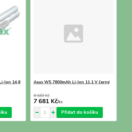
i-Ion 14,8
Asus W5 7800mAh Li-Ion 11,1 V černý
8 683 Kč
7 681 Kč
/
ks
šíku
Přidat do košíku