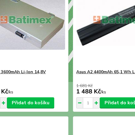
 3600mAh Li-Ion 14,8V
Asus A2 4400mAh 65,1 Wh Li
1 681 Kč
 Kč
1 488 Kč
/
ks
/
ks
Přidat do košíku
Přidat do ko