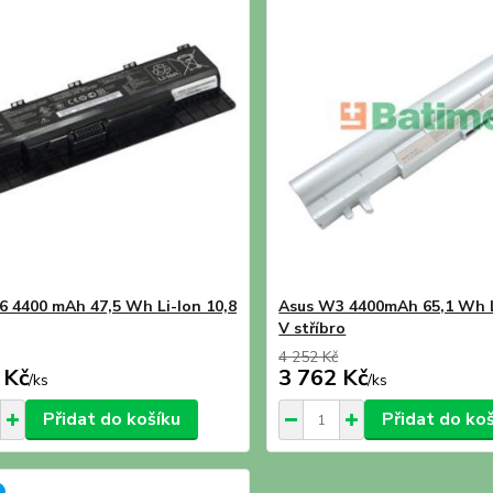
6 4400 mAh 47,5 Wh Li-Ion 10,8
Asus W3 4400mAh 65,1 Wh L
V stříbro
4 252 Kč
 Kč
3 762 Kč
/
ks
/
ks
Přidat do košíku
Přidat do ko