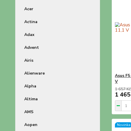
Acer
Actina
Adax
Advent
Airis
Alienware
Asus F5
V
Alpha
1 657 Kč
1 465
Altima
AMS
Aopen
Novinka