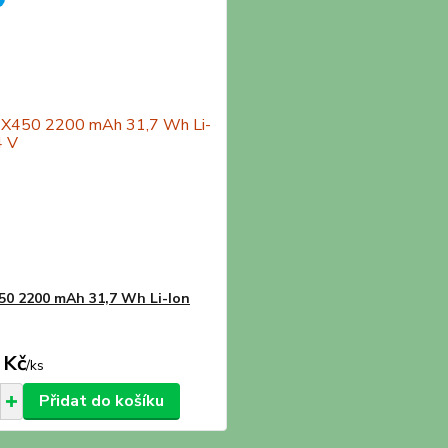
50 2200 mAh 31,7 Wh Li-Ion
 Kč
/
ks
Přidat do košíku