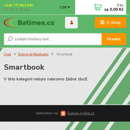
0
ks
+420 777 853 635
CZK
za
0,00 Kč
(Po-Pá, 9-18 hod.)
E-shop
Hledat
Úvod
Baterie do Notebooků
Smartbook
Smartbook
V této kategorii nebylo nalezeno žádné zboží.
Vytvořeno na
Eshop-rychle.cz