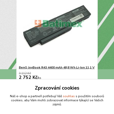
BenQ JoyBook R43 4400 mAh 48,8 Wh Li-Ion 11,1 V
3 112 Kč
2 752 Kč
/
ks
Přidat do košíku
Zpracování cookies
Náš e-shop a partneři potřebují Váš
souhlas
s použitím souborů
cookies, aby Vám mohli zobrazovat informace týkající se Vašich
strana
z 1
zájmů.