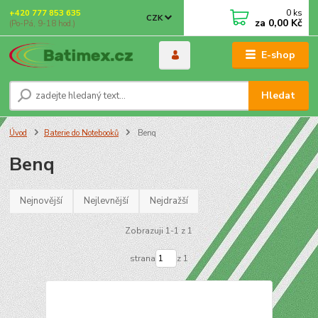
0
ks
+420 777 853 635
CZK
za
0,00 Kč
(Po-Pá, 9-18 hod.)
E-shop
Hledat
Úvod
Baterie do Notebooků
Benq
Benq
Nejnovější
Nejlevnější
Nejdražší
Zobrazuji 1-1 z 1
strana
z 1