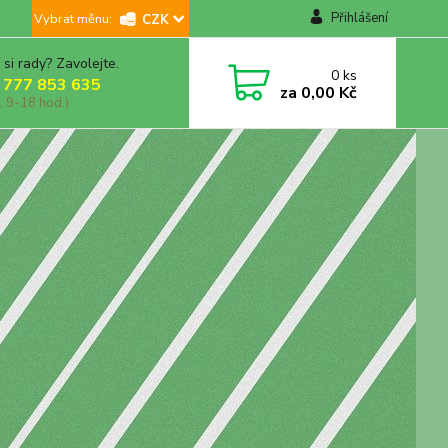
Přihlášení
CZK
 si rady? Zavolejte.
0
ks
 777 853 635
za
0,00 Kč
, 9-18 hod.)