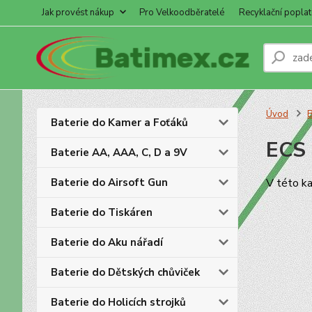
Jak provést nákup
Pro Velkoodběratelé
Recyklační poplat
Úvod
B
Baterie do Kamer a Foťáků
ECS
Baterie AA, AAA, C, D a 9V
Baterie do Airsoft Gun
V této ka
Baterie do Tiskáren
Baterie do Aku nářadí
Baterie do Dětských chůviček
Baterie do Holicích strojků