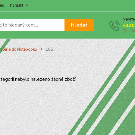
ek
Kontakt
Nevíte
Hledat
+420
(Po-Pá
aterie do Notebooků
ECS
tegorii nebylo nalezeno žádné zboží.