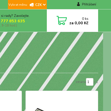
Přihlášení
CZK
 si rady? Zavolejte.
0
ks
 777 853 635
za
0,00 Kč
, 9-18 hod.)
strana
z 1