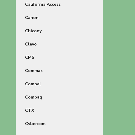
California Access
Canon
Chicony
Clevo
CMS
Commax
Compal
Compaq
CTX
Cybercom