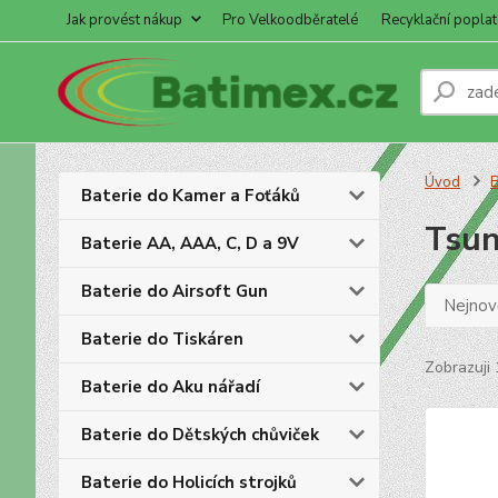
Jak provést nákup
Pro Velkoodběratelé
Recyklační poplat
Úvod
B
Baterie do Kamer a Foťáků
Tsu
Baterie AA, AAA, C, D a 9V
Baterie do Airsoft Gun
Nejnově
Baterie do Tiskáren
Zobrazuji 
Baterie do Aku nářadí
Baterie do Dětských chůviček
Baterie do Holicích strojků