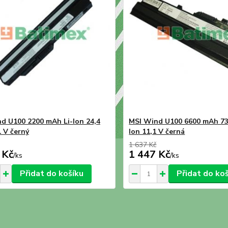
d U100 2200 mAh Li-Ion 24,4
MSI Wind U100 6600 mAh 73
 V černý
Ion 11,1 V černá
1 637 Kč
 Kč
1 447 Kč
/
ks
/
ks
Přidat do košíku
Přidat do ko