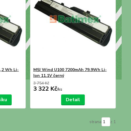
,2 Wh Li-
MSI Wind U100 7200mAh 79.9Wh Li-
Ion 11.1V černý
3 754 Kč
3 322 Kč
/
ks
šíku
Detail
strana
z 1