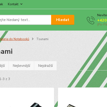
ek
Kontakt
Nevíte
Hledat
+420
(Po-Pá
aterie do Notebooků
Tsunami
nami
jší
Nejlevnější
Nejdražší
1-3 z 3