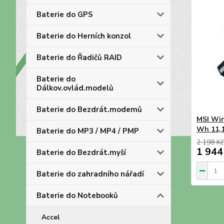
Baterie do GPS
Baterie do Herních konzol
Baterie do Řadičů RAID
Baterie do
Dálkov.ovlád.modelů
Baterie do Bezdrát.modemů
MSI Win
Wh 11,1
Baterie do MP3 / MP4 / PMP
2 198 Kč
1 944
Baterie do Bezdrát.myší
Baterie do zahradního nářadí
Baterie do Notebooků
Accel