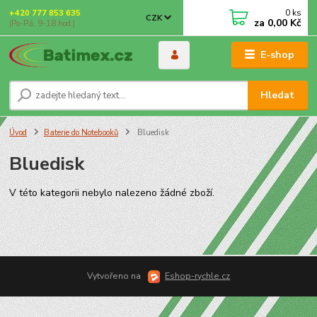
0
ks
+420 777 853 635
CZK
za
0,00 Kč
(Po-Pá, 9-18 hod.)
E-shop
Hledat
Úvod
Baterie do Notebooků
Bluedisk
Bluedisk
V této kategorii nebylo nalezeno žádné zboží.
Vytvořeno na
Eshop-rychle.cz