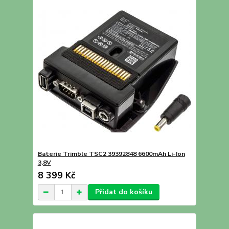
Baterie Trimble TSC2 39392848 6600mAh Li-Ion
3,8V
8 399 Kč
Přidat do košíku