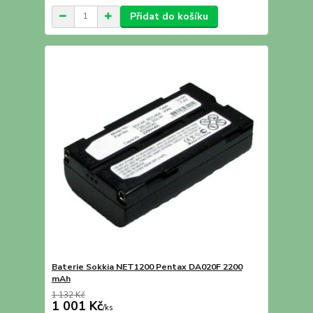
Přidat do košíku
Baterie Sokkia NET1200 Pentax DA020F 2200
mAh
1 132 Kč
1 001 Kč
/
ks