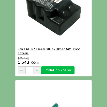
Leica GEB77 TC400-905 1200mAh NiMH 12V
baterie
1 744 Kč
1 543 Kč
/
ks
Přidat do košíku