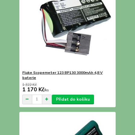
Fluke Scopemeter 123 BP130 3000mAh 4,8 V
baterie
1 322 Kč
1 170 Kč
/
ks
Přidat do košíku