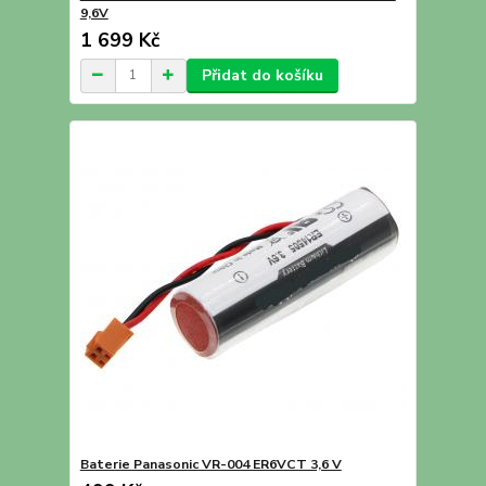
9,6V
1 699 Kč
Přidat do košíku
Baterie Panasonic VR-004 ER6VCT 3,6 V