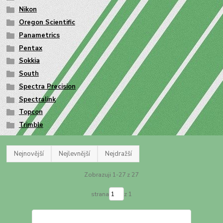
Nikon
Oregon Scientific
Panametrics
Pentax
Sokkia
South
Spectra Precision
Spectralink
Topcon
Trimble
Nejnovější
Nejlevnější
Nejdražší
Zobrazuji 1-27 z 27
strana
z 1