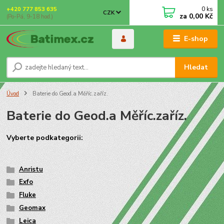
0
ks
+420 777 853 635
CZK
za
0,00 Kč
(Po-Pá, 9-18 hod.)
E-shop
Hledat
Úvod
Baterie do Geod.a Měříc.zaříz.
Baterie do Geod.a Měříc.zaříz.
Vyberte
podkategorii
:
Anristu
Exfo
Fluke
Geomax
Leica