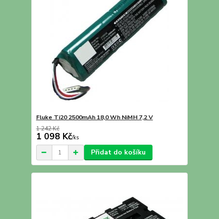
Fluke Ti20 2500mAh 18,0 Wh NiMH 7,2 V
1 242 Kč
1 098 Kč
/
ks
Přidat do košíku