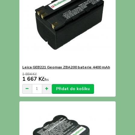
Leica GEB221 Geomax ZBA200 baterie 4400 mAh
1 884 Kč
1 667 Kč
/
ks
Přidat do košíku