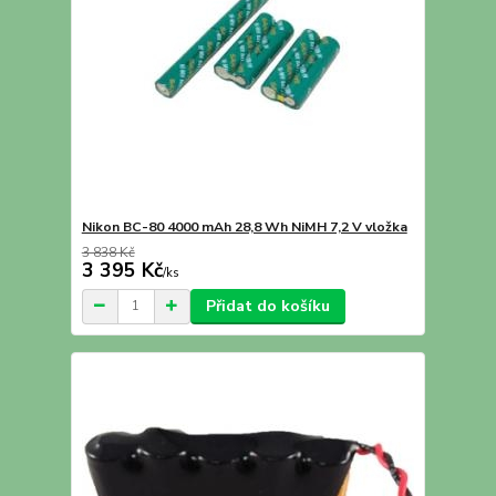
Nikon BC-80 4000 mAh 28,8 Wh NiMH 7,2 V vložka
3 838 Kč
3 395 Kč
/
ks
Přidat do košíku