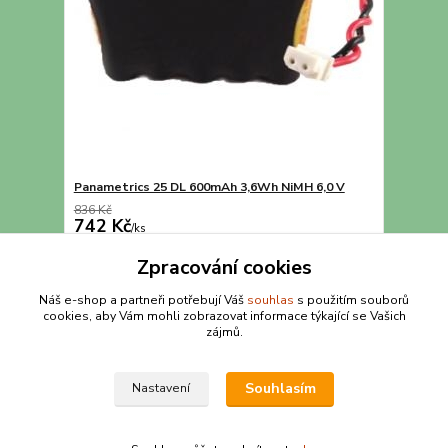
Panametrics 25 DL 600mAh 3,6Wh NiMH 6,0 V
836 Kč
742 Kč
/
ks
Přidat do košíku
Zpracování cookies
Náš e-shop a partneři potřebují Váš
souhlas
s použitím souborů
cookies, aby Vám mohli zobrazovat informace týkající se Vašich
strana
z 1
zájmů.
Souhlasím
Nastavení