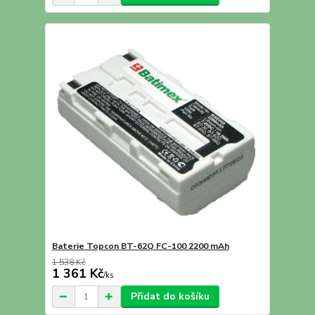
Baterie Topcon BT-62Q FC-100 2200 mAh
1 538 Kč
1 361 Kč
/
ks
Přidat do košíku