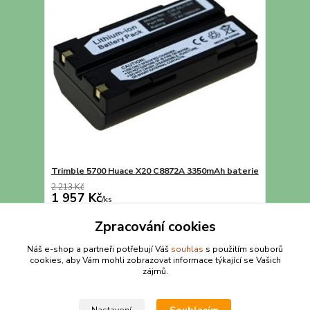
Trimble 5700 Huace X20 C8872A 3350mAh baterie
2 213 Kč
1 957 Kč
/
ks
Přidat do košíku
Zpracování cookies
Náš e-shop a partneři potřebují Váš
souhlas
s použitím souborů
cookies, aby Vám mohli zobrazovat informace týkající se Vašich
strana
z 1
zájmů.