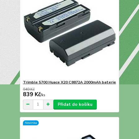
Trimble 5700 Huace X20 C8872A 2000mAh baterie
949 Kč
839 Kč
/
ks
Přidat do košíku
Novinka