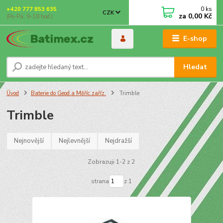
0
ks
+420 777 853 635
CZK
za
0,00 Kč
(Po-Pá, 9-18 hod.)
E-shop
Hledat
Úvod
Baterie do Geod.a Měříc.zaříz.
Trimble
Trimble
Nejnovější
Nejlevnější
Nejdražší
Zobrazuji 1-2 z 2
strana
z 1