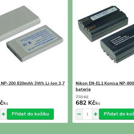
 NP-200 820mAh 3Wh Li-Ion 3,7
Nikon EN-EL1 Konica NP-80
baterie
770 Kč
č
682 Kč
/
ks
/
ks
Přidat do košíku
Přidat do ko