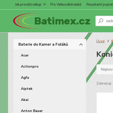
Jak provést nákup
Pro Velkoodběratelé
Recyklační poplat
Úvod
B
Baterie do Kamer a Foťáků
Koni
Acer
Actionpro
Nejnově
Agfa
Zobrazuji 
Aiptek
Akai
Anton Bauer