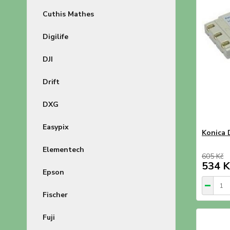
Cuthis Mathes
Digilife
DJI
Drift
DXG
Easypix
Konica 
Elementech
605 Kč
534 K
Epson
Fischer
Fuji