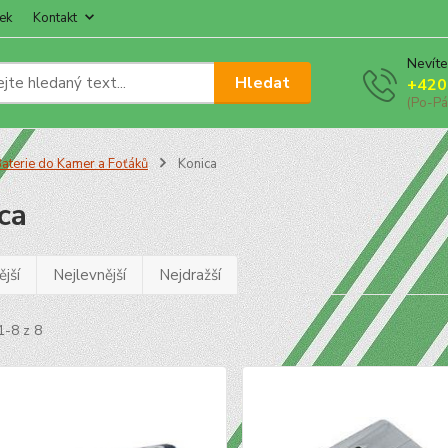
ek
Kontakt
Nevíte
Hledat
+420
(Po-Pá
aterie do Kamer a Foťáků
Konica
ca
jší
Nejlevnější
Nejdražší
1-8 z 8