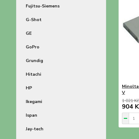
Fujitsu-Siemens
G-Shot
GE
GoPro
Grundig
Hitachi
Minolta
HP
V
1 021 Kč
Ikegami
904 K
Ispan
Jay-tech