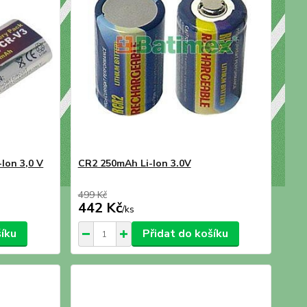
Ion 3,0 V
CR2 250mAh Li-Ion 3.0V
499 Kč
442 Kč
/
ks
šíku
Přidat do košíku