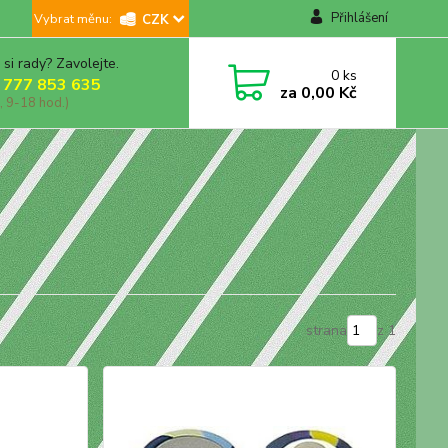
Přihlášení
CZK
 si rady? Zavolejte.
0
ks
 777 853 635
za
0,00 Kč
, 9-18 hod.)
strana
z 1