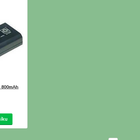
0 800mAh
šíku