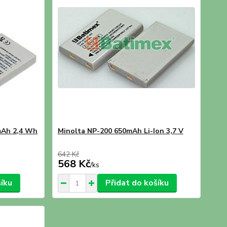
mAh 2,4 Wh
Minolta NP-200 650mAh Li-Ion 3,7 V
642 Kč
568 Kč
/
ks
šíku
Přidat do košíku