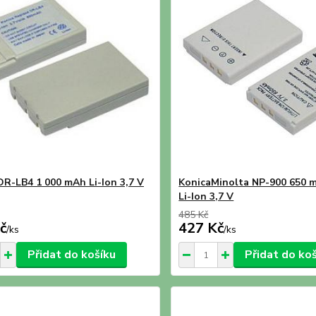
DR-LB4 1 000 mAh Li-Ion 3,7 V
KonicaMinolta NP-900 650 
Li-Ion 3,7 V
485 Kč
č
427 Kč
/
ks
/
ks
Přidat do košíku
Přidat do ko