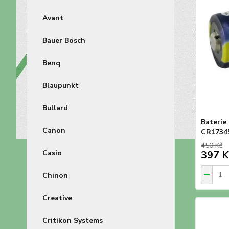
Avant
Bauer Bosch
Benq
Blaupunkt
Bullard
Baterie
Canon
CR1734
450 Kč
Casio
397 K
Chinon
Creative
Critikon Systems