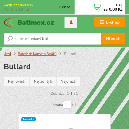
0
ks
+420 777 853 635
CZK
za
0,00 Kč
(Po-Pá, 9-18 hod.)
E-shop
Hledat
Úvod
Baterie do Kamer a Foťáků
Bullard
Bullard
Nejnovější
Nejlevnější
Nejdražší
Zobrazuji 1-1 z 1
strana
z 1
Novinka