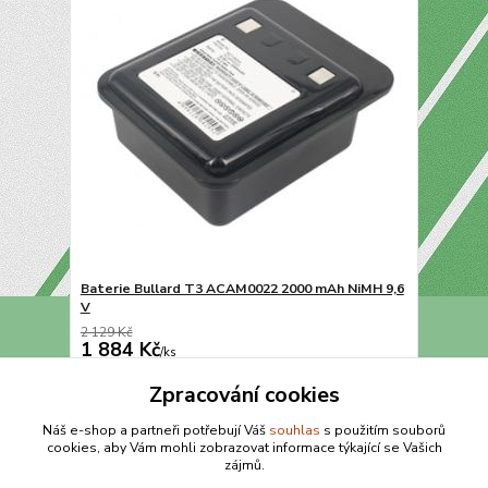
Baterie Bullard T3 ACAM0022 2000 mAh NiMH 9,6
V
2 129 Kč
1 884 Kč
/
ks
Přidat do košíku
Zpracování cookies
Náš e-shop a partneři potřebují Váš
souhlas
s použitím souborů
cookies, aby Vám mohli zobrazovat informace týkající se Vašich
strana
z 1
zájmů.