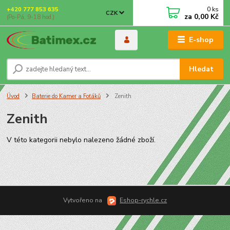
0
ks
+420 777 853 635
CZK
za
0,00 Kč
(Po-Pá, 9-18 hod.)
E-shop
Hledat
Úvod
Baterie do Kamer a Foťáků
Zenith
Zenith
V této kategorii nebylo nalezeno žádné zboží.
Vytvořeno na
Eshop-rychle.cz