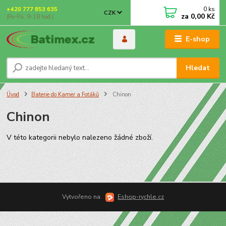
0
ks
+420 777 853 635
CZK
za
0,00 Kč
(Po-Pá, 9-18 hod.)
E-shop
Hledat
Úvod
Baterie do Kamer a Foťáků
Chinon
Chinon
V této kategorii nebylo nalezeno žádné zboží.
Vytvořeno na
Eshop-rychle.cz