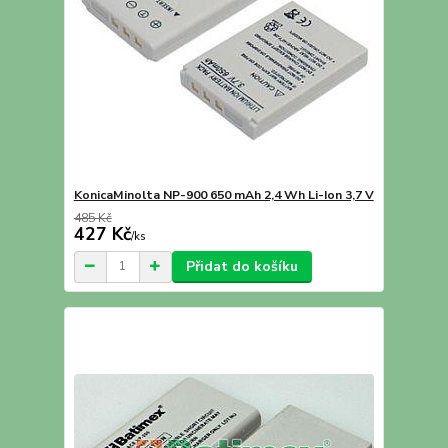
KonicaMinolta NP-900 650 mAh 2,4 Wh Li-Ion 3,7 V
485 Kč
427 Kč
/
ks
Přidat do košíku