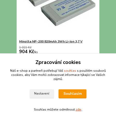
Minolta NP-200 820mAh 3Wh Li-Ion 3,7 V
1 021 Kč
904 Kč
/
ks
Přidat do košíku
Zpracování cookies
Náš e-shop a partneři potřebují Váš
souhlas
s použitím souborů
cookies, aby Vám mohli zobrazovat informace týkající se Vašich
strana
z 1
zájmů.
Souhlasím
Nastavení
Souhlas můžete odmítnout
zde
.
Vytvořeno na
Eshop-rychle.cz