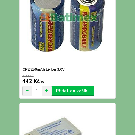
CR2 250mAh Li-Ion 3.0V
499 Kč
442 Kč
/
ks
Přidat do košíku