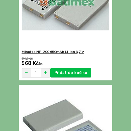
Minolta NP-200 650mAh Li-Ion 3,7 V
642 Kč
568 Kč
/
ks
Přidat do košíku