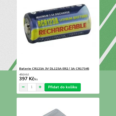
Baterie CR123A 3V DL123A ER2 / 3A CR17345
450 Kč
397 Kč
/
ks
Přidat do košíku