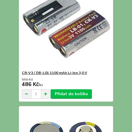
CR-V3 / DB-L01 1100 mAh Li-Ion 3,0 V
550 Kč
486 Kč
/
ks
Přidat do košíku