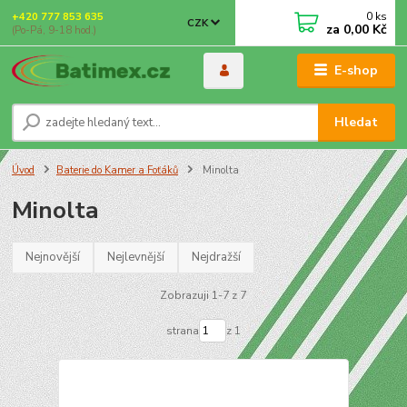
0
ks
+420 777 853 635
CZK
za
0,00 Kč
(Po-Pá, 9-18 hod.)
E-shop
Hledat
Úvod
Baterie do Kamer a Foťáků
Minolta
Minolta
Nejnovější
Nejlevnější
Nejdražší
Zobrazuji 1-7 z 7
strana
z 1