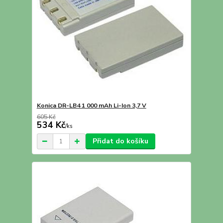
Konica DR-LB4 1 000 mAh Li-Ion 3,7 V
605 Kč
534 Kč
/
ks
Přidat do košíku