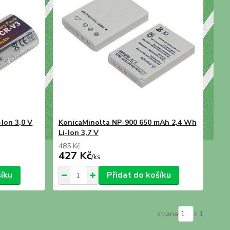
Ion 3,0 V
KonicaMinolta NP-900 650 mAh 2,4 Wh
Li-Ion 3,7 V
485 Kč
427 Kč
/
ks
šíku
Přidat do košíku
strana
z 1