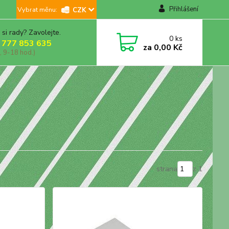
Přihlášení
CZK
 si rady? Zavolejte.
0
ks
 777 853 635
za
0,00 Kč
, 9-18 hod.)
strana
z 1