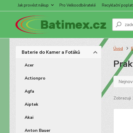
Jak provést nákup
Pro Velkoodběratelé
Recyklační poplat
Úvod
B
Baterie do Kamer a Foťáků
Prak
Acer
Actionpro
Nejnově
Agfa
Zobrazuji 
Aiptek
Akai
Anton Bauer