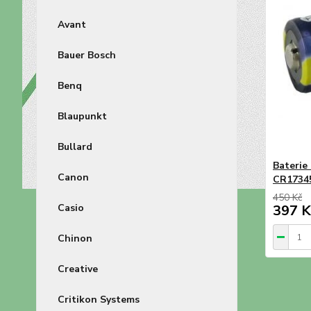
Avant
Bauer Bosch
Benq
Blaupunkt
Bullard
Baterie
Canon
CR1734
450 Kč
Casio
397 K
Chinon
Creative
Critikon Systems