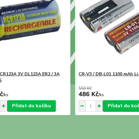
 CR123A 3V DL123A ER2 / 3A
CR-V3 / DB-L01 1100 mAh Li-
5
550 Kč
č
486 Kč
/
ks
/
ks
Přidat do košíku
Přidat do ko