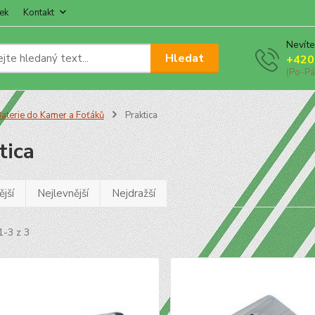
ek
Kontakt
Nevíte
Hledat
+420
(Po-Pá
aterie do Kamer a Foťáků
Praktica
tica
jší
Nejlevnější
Nejdražší
1-3 z 3