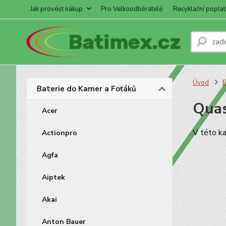
Jak provést nákup
Pro Velkoodběratelé
Recyklační poplat
Úvod
B
Baterie do Kamer a Foťáků
Qua
Acer
V této ka
Actionpro
Agfa
Aiptek
Akai
Anton Bauer