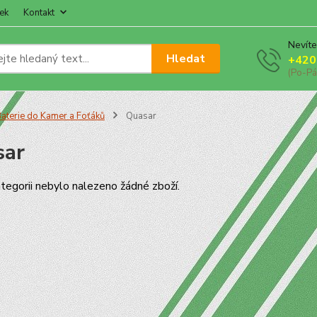
ek
Kontakt
Nevíte
Hledat
+420
(Po-Pá
aterie do Kamer a Foťáků
Quasar
sar
tegorii nebylo nalezeno žádné zboží.