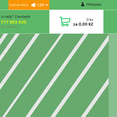
Přihlášení
CZK
 si rady? Zavolejte.
0
ks
 777 853 635
za
0,00 Kč
, 9-18 hod.)