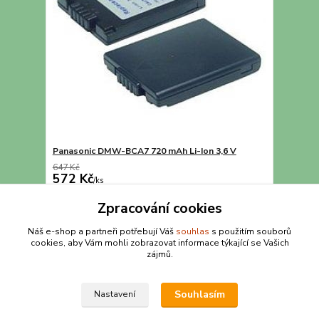
Panasonic DMW-BCA7 720 mAh Li-Ion 3,6 V
647 Kč
572 Kč
/
ks
Přidat do košíku
Zpracování cookies
Náš e-shop a partneři potřebují Váš
souhlas
s použitím souborů
cookies, aby Vám mohli zobrazovat informace týkající se Vašich
strana
z 1
zájmů.
Souhlasím
Nastavení