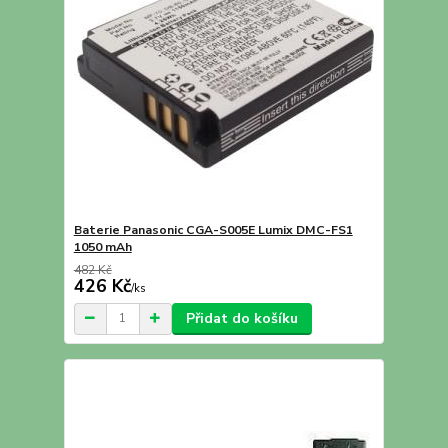
Baterie Panasonic CGA-S005E Lumix DMC-FS1
1050 mAh
482 Kč
426 Kč
/
ks
Přidat do košíku