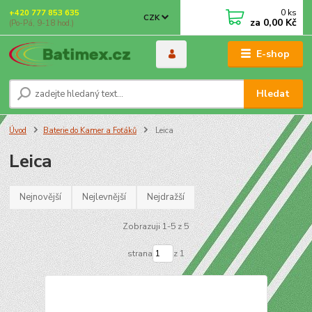
0
ks
+420 777 853 635
CZK
za
0,00 Kč
(Po-Pá, 9-18 hod.)
E-shop
Hledat
Úvod
Baterie do Kamer a Foťáků
Leica
Leica
Nejnovější
Nejlevnější
Nejdražší
Zobrazuji 1-5 z 5
strana
z 1