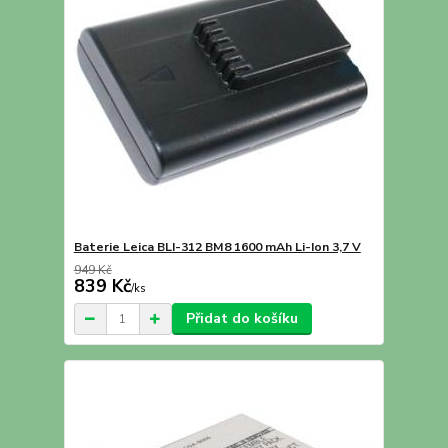
Baterie Leica BLI-312 BM8 1600 mAh Li-Ion 3,7 V
949 Kč
839 Kč
/
ks
Přidat do košíku