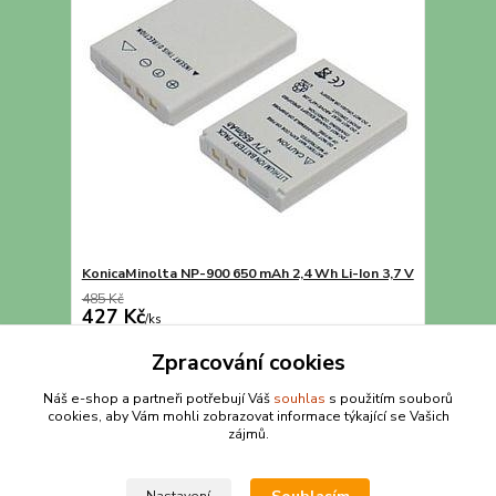
KonicaMinolta NP-900 650 mAh 2,4 Wh Li-Ion 3,7 V
485 Kč
427 Kč
/
ks
Přidat do košíku
Zpracování cookies
Náš e-shop a partneři potřebují Váš
souhlas
s použitím souborů
cookies, aby Vám mohli zobrazovat informace týkající se Vašich
strana
z 1
zájmů.