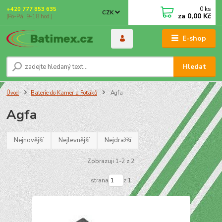
0
ks
+420 777 853 635
CZK
za
0,00 Kč
(Po-Pá, 9-18 hod.)
E-shop
Hledat
Úvod
Baterie do Kamer a Foťáků
Agfa
Agfa
Nejnovější
Nejlevnější
Nejdražší
Zobrazuji 1-2 z 2
strana
z 1