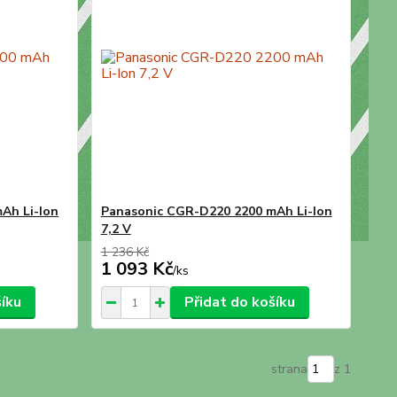
Ah Li-Ion
Panasonic CGR-D220 2200 mAh Li-Ion
7,2 V
1 236 Kč
1 093 Kč
/
ks
šíku
Přidat do košíku
strana
z 1