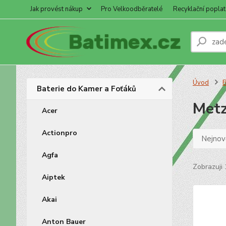
Jak provést nákup
Pro Velkoodběratelé
Recyklační poplat
Úvod
B
Baterie do Kamer a Foťáků
Met
Acer
Actionpro
Nejnově
Agfa
Zobrazuji 
Aiptek
Akai
Anton Bauer