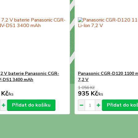
7,2 V baterie Panasonic CGR-
Panasonic CGR-D120 1100 m
V-DS1 3400 mAh
7,2 V
1 056 Kč
 Kč
935 Kč
/
ks
/
ks
Přidat do košíku
Přidat do ko