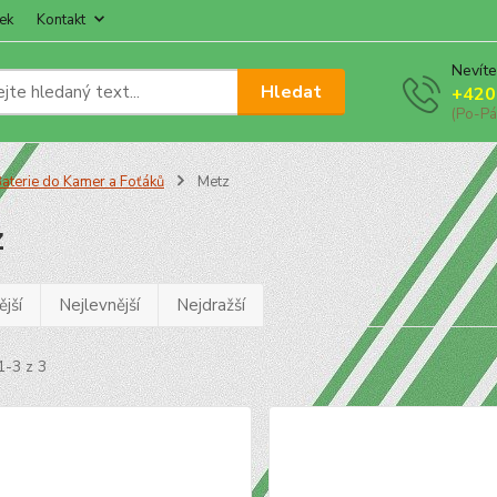
ek
Kontakt
Nevíte
Hledat
+420
(Po-Pá
aterie do Kamer a Foťáků
Metz
z
jší
Nejlevnější
Nejdražší
1-3 z 3