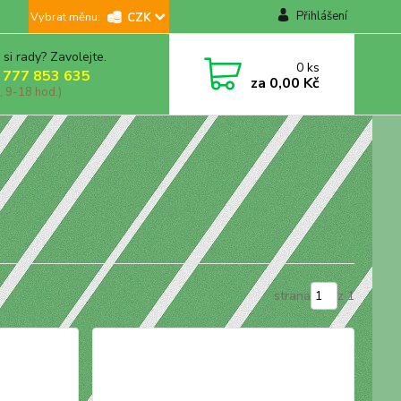
Přihlášení
CZK
 si rady? Zavolejte.
0
ks
 777 853 635
za
0,00 Kč
, 9-18 hod.)
strana
z 1