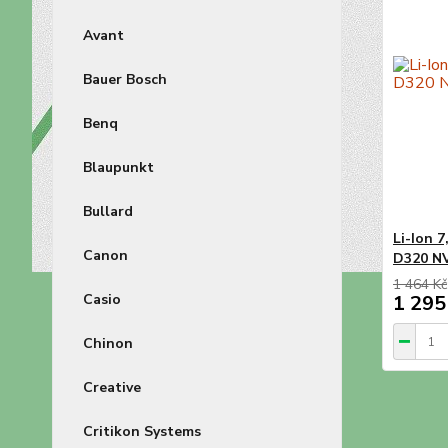
Avant
Bauer Bosch
Benq
Blaupunkt
Bullard
Li-Ion 
Canon
D320 N
1 464 Kč
Casio
1 295
Chinon
Creative
Critikon Systems