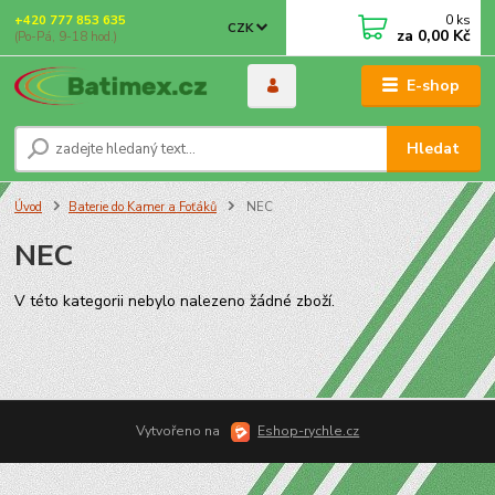
0
ks
+420 777 853 635
CZK
za
0,00 Kč
(Po-Pá, 9-18 hod.)
E-shop
Hledat
Úvod
Baterie do Kamer a Foťáků
NEC
NEC
V této kategorii nebylo nalezeno žádné zboží.
Vytvořeno na
Eshop-rychle.cz