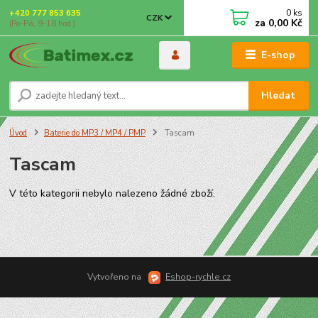
0
ks
+420 777 853 635
CZK
za
0,00 Kč
(Po-Pá, 9-18 hod.)
E-shop
Hledat
Úvod
Baterie do MP3 / MP4 / PMP
Tascam
Tascam
V této kategorii nebylo nalezeno žádné zboží.
Vytvořeno na
Eshop-rychle.cz