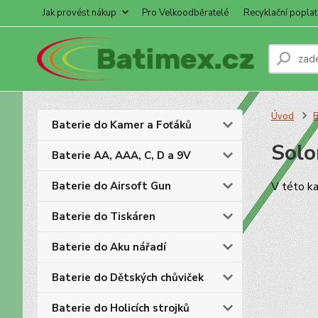
Jak provést nákup
Pro Velkoodběratelé
Recyklační poplat
Úvod
B
Baterie do Kamer a Foťáků
Sol
Baterie AA, AAA, C, D a 9V
Baterie do Airsoft Gun
V této ka
Baterie do Tiskáren
Baterie do Aku nářadí
Baterie do Dětských chůviček
Baterie do Holicích strojků