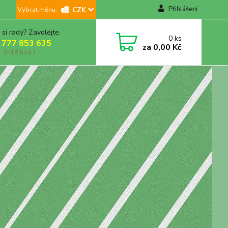
Přihlášení
CZK
 si rady? Zavolejte.
0
ks
 777 853 635
za
0,00 Kč
, 9-18 hod.)