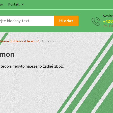
ek
Kontakt
Nevíte
Hledat
+420
(Po-Pá
aterie do Bezdrát.telefonů
Solomon
omon
tegorii nebylo nalezeno žádné zboží.