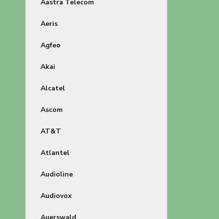
Aastra Telecom
Aeris
Agfeo
Akai
Alcatel
Ascom
AT&T
Atlantel
Audioline
Audiovox
Auerswald