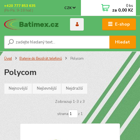
0
ks
+420 777 853 635
CZK
za
0,00 Kč
(Po-Pá, 9-18 hod.)
E-shop
Hledat
Úvod
Baterie do Bezdrát.telefonů
Polycom
Polycom
Nejnovější
Nejlevnější
Nejdražší
Zobrazuji 1-3 z 3
strana
z 1