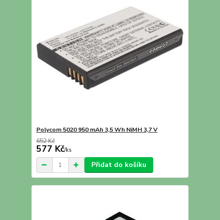
Polycom 5020 950 mAh 3,5 Wh NiMH 3,7 V
652 Kč
577 Kč
/
ks
Přidat do košíku