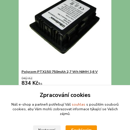
Polycom PTX150 750mAh 2,7 Wh NiMH 3,6 V
942 Kč
834 Kč
/
ks
Přidat do košíku
Zpracování cookies
Náš e-shop a partneři potřebují Váš
souhlas
s použitím souborů
cookies, aby Vám mohli zobrazovat informace týkající se Vašich
strana
z 1
zájmů.