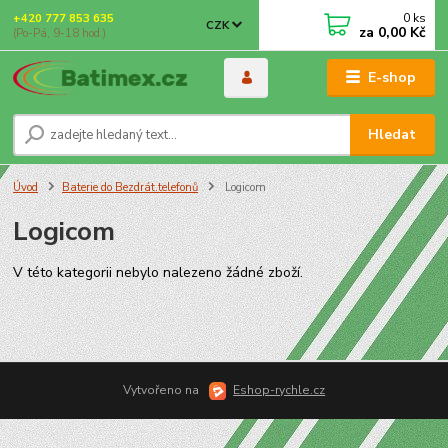
0
ks
+420 777 853 635
CZK
za
0,00 Kč
(Po-Pá, 9-18 hod.)
E-shop
Hledat
Úvod
Baterie do Bezdrát.telefonů
Logicom
Logicom
V této kategorii nebylo nalezeno žádné zboží.
Vytvořeno na
Eshop-rychle.cz