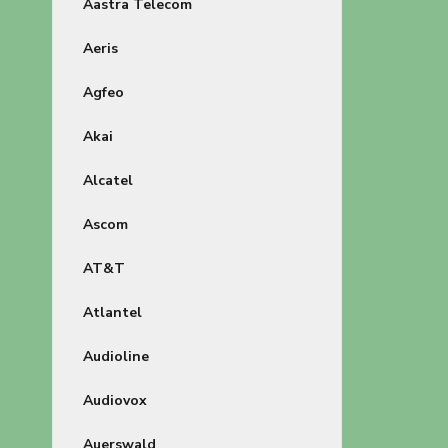
Aastra Telecom
Aeris
Agfeo
Akai
Alcatel
Ascom
AT&T
Atlantel
Audioline
Audiovox
Auerswald