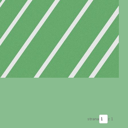
strana
z 1