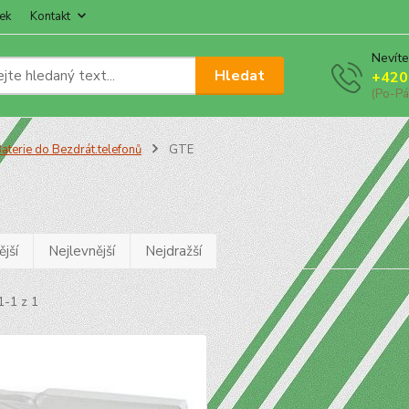
ek
Kontakt
Nevíte
Hledat
+420
(Po-Pá
aterie do Bezdrát.telefonů
GTE
jší
Nejlevnější
Nejdražší
1-1 z 1