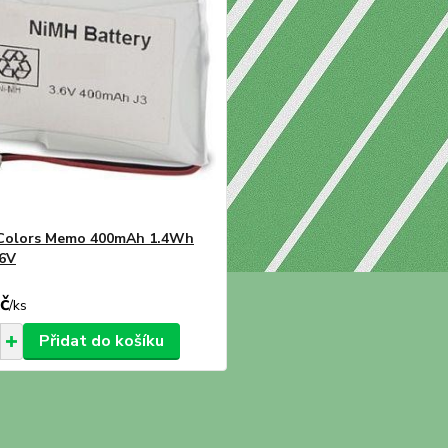
Colors Memo 400mAh 1.4Wh
.6V
č
/
ks
Přidat do košíku