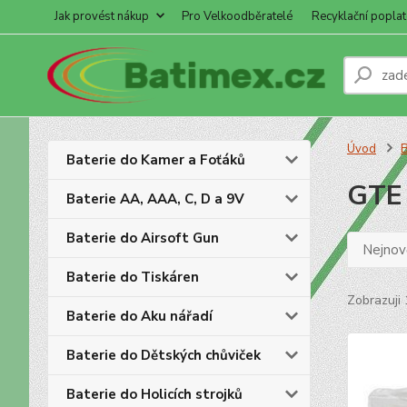
Jak provést nákup
Pro Velkoodběratelé
Recyklační poplat
Úvod
B
Baterie do Kamer a Foťáků
GTE
Baterie AA, AAA, C, D a 9V
Baterie do Airsoft Gun
Nejnově
Baterie do Tiskáren
Zobrazuji 
Baterie do Aku nářadí
Baterie do Dětských chůviček
Baterie do Holicích strojků