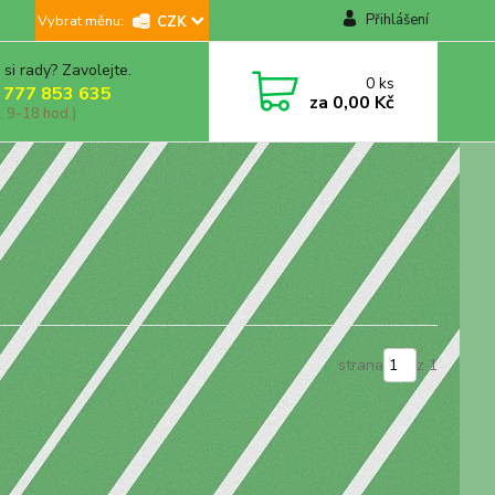
Přihlášení
CZK
 si rady? Zavolejte.
0
ks
 777 853 635
za
0,00 Kč
, 9-18 hod.)
strana
z 1