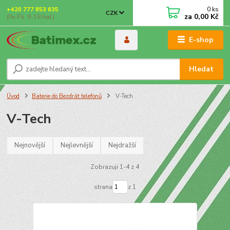
0
ks
+420 777 853 635
CZK
za
0,00 Kč
(Po-Pá, 9-18 hod.)
E-shop
Hledat
Úvod
Baterie do Bezdrát.telefonů
V-Tech
V-Tech
Nejnovější
Nejlevnější
Nejdražší
Zobrazuji 1-4 z 4
strana
z 1