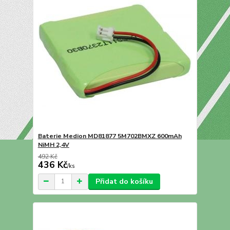
Baterie Medion MD81877 5M702BMXZ 600mAh
NiMH 2,4V
492 Kč
436 Kč
/
ks
Přidat do košíku