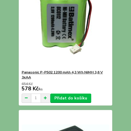
Panasonic P-P502 1200 mAh 4,3 Wh NiMH 3,6 V
3xAA
654 Kč
578 Kč
/
ks
Přidat do košíku