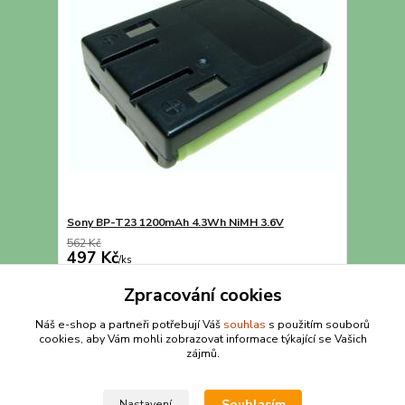
Sony BP-T23 1200mAh 4.3Wh NiMH 3.6V
562 Kč
497 Kč
/
ks
Detail
Zpracování cookies
Náš e-shop a partneři potřebují Váš
souhlas
s použitím souborů
cookies, aby Vám mohli zobrazovat informace týkající se Vašich
strana
z 1
zájmů.
Souhlasím
Nastavení