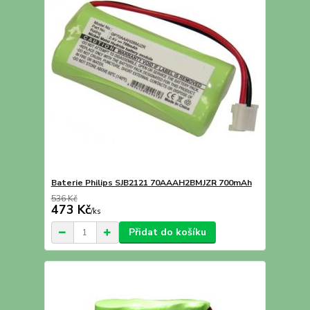
Baterie Philips SJB2121 70AAAH2BMJZR 700mAh
536 Kč
473 Kč
/
ks
Přidat do košíku