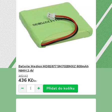
Baterie Medion MD81877 5M702BMXZ 600mAh
NiMH 2,4V
492 Kč
436 Kč
/
ks
Přidat do košíku