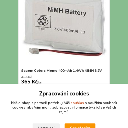
Sagem Colors Memo 400mAh 1.4Wh NiMH 3.6V
412 Kč
365 Kč
/
ks
Přidat do košíku
Zpracování cookies
Náš e-shop a partneři potřebují Váš
souhlas
s použitím souborů
cookies, aby Vám mohli zobrazovat informace týkající se Vašich
strana
z 1
zájmů.