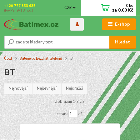
0
ks
+420 777 853 635
CZK
za
0,00 Kč
(Po-Pá, 9-18 hod.)
E-shop
Hledat
Úvod
Baterie do Bezdrát.telefonů
BT
BT
Nejnovější
Nejlevnější
Nejdražší
Zobrazuji 1-3 z 3
strana
z 1