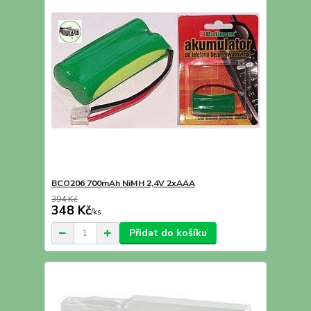
BCO206 700mAh NiMH 2,4V 2xAAA
394 Kč
348 Kč
/
ks
Přidat do košíku