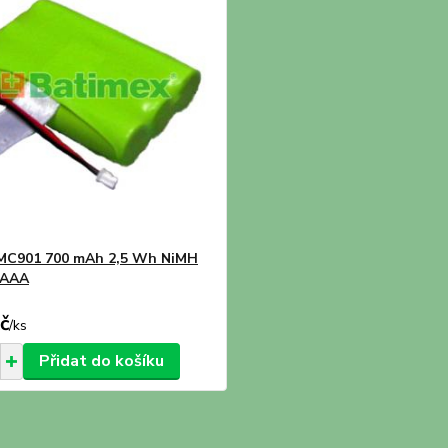
MC901 700 mAh 2,5 Wh NiMH
xAAA
č
/
ks
Přidat do košíku