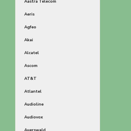
Aastra Telecom
Aeris
Agfeo
Akai
Alcatel
Ascom
AT&T
Atlantel
Audioline
Audiovox
Auerswald