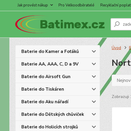
Jak provést nákup
Pro Velkoodběratelé
Recyklační poplat
Úvod
B
Baterie do Kamer a Foťáků
Nort
Baterie AA, AAA, C, D a 9V
Baterie do Airsoft Gun
Nejnově
Baterie do Tiskáren
Zobrazuji 
Baterie do Aku nářadí
Baterie do Dětských chůviček
Baterie do Holicích strojků