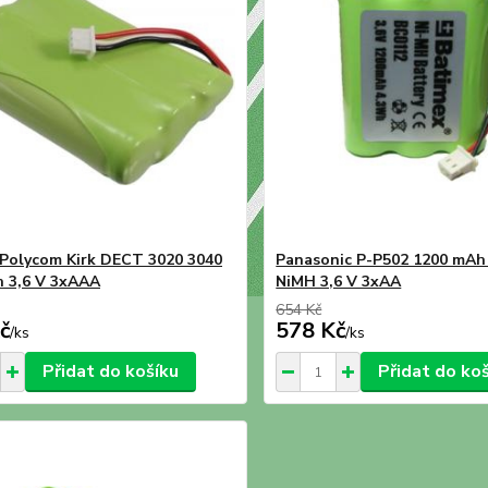
 Polycom Kirk DECT 3020 3040
Panasonic P-P502 1200 mAh
 3,6 V 3xAAA
NiMH 3,6 V 3xAA
654 Kč
č
578 Kč
/
ks
/
ks
Přidat do košíku
Přidat do ko