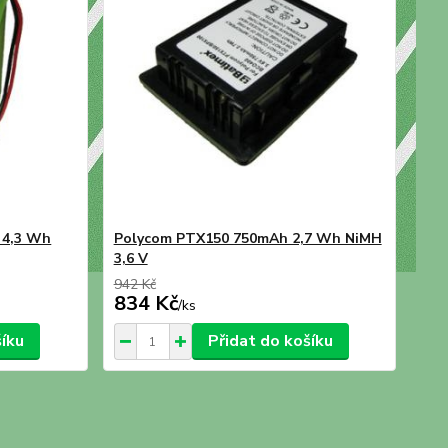
 4,3 Wh
Polycom PTX150 750mAh 2,7 Wh NiMH
3,6 V
942 Kč
834 Kč
/
ks
šíku
Přidat do košíku