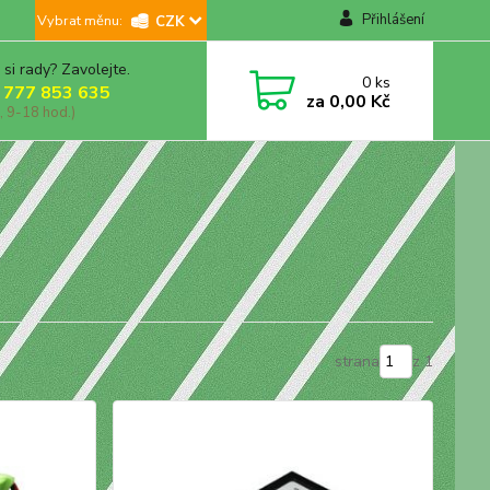
Přihlášení
CZK
 si rady? Zavolejte.
0
ks
 777 853 635
za
0,00 Kč
, 9-18 hod.)
strana
z 1