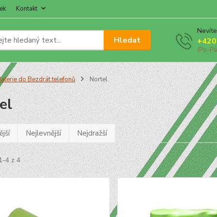
ek
Kontakt
Nevíte
Hledat
+420
(Po-Pá
aterie do Bezdrát.telefonů
Nortel
el
jší
Nejlevnější
Nejdražší
1-4 z 4