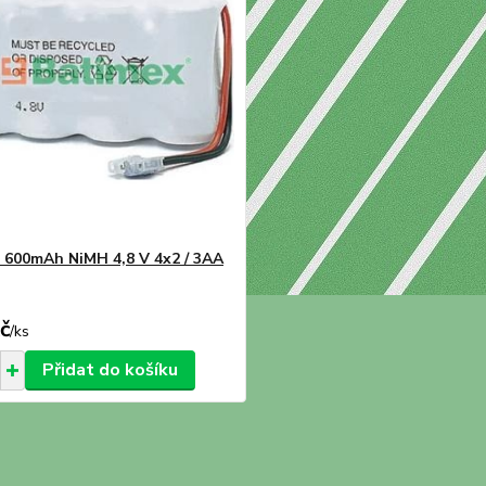
600mAh NiMH 4,8 V 4x2 / 3AA
č
/
ks
Přidat do košíku