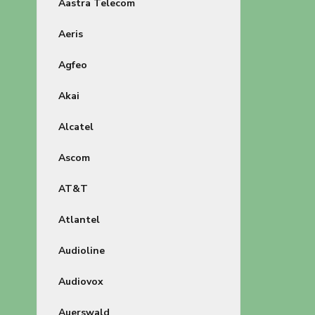
Aastra Telecom
Aeris
Agfeo
Akai
Alcatel
Ascom
AT&T
Atlantel
Audioline
Audiovox
Auerswald