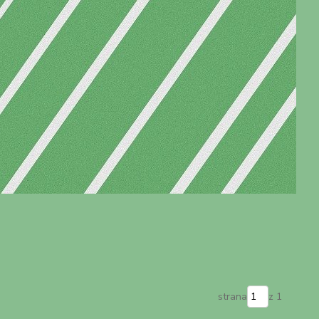
strana
z 1