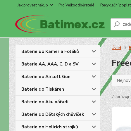
Jak provést nákup
Pro Velkoodběratelé
Recyklační poplat
Úvod
B
Baterie do Kamer a Foťáků
Fre
Baterie AA, AAA, C, D a 9V
Baterie do Airsoft Gun
Nejnově
Baterie do Tiskáren
Zobrazuji 
Baterie do Aku nářadí
Baterie do Dětských chůviček
Baterie do Holicích strojků