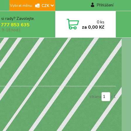
Přihlášení
CZK
 si rady? Zavolejte.
0
ks
 777 853 635
za
0,00 Kč
, 9-18 hod.)
strana
z 1