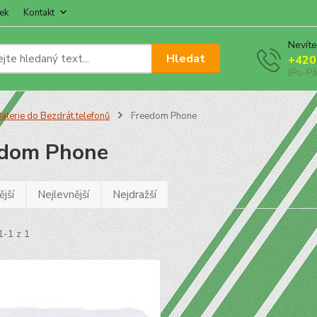
ek
Kontakt
Nevíte
Hledat
+420
(Po-Pá
aterie do Bezdrát.telefonů
Freedom Phone
edom Phone
jší
Nejlevnější
Nejdražší
1-1 z 1