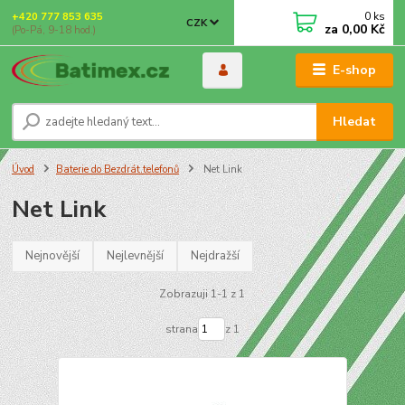
0
ks
+420 777 853 635
CZK
za
0,00 Kč
(Po-Pá, 9-18 hod.)
E-shop
Hledat
Úvod
Baterie do Bezdrát.telefonů
Net Link
Net Link
Nejnovější
Nejlevnější
Nejdražší
Zobrazuji 1-1 z 1
strana
z 1