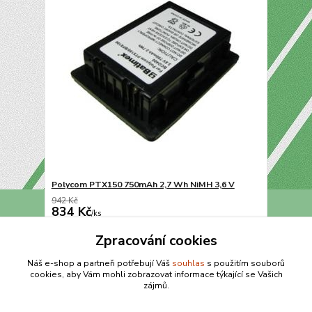
Polycom PTX150 750mAh 2,7 Wh NiMH 3,6 V
942 Kč
834 Kč
/
ks
Přidat do košíku
Zpracování cookies
Náš e-shop a partneři potřebují Váš
souhlas
s použitím souborů
cookies, aby Vám mohli zobrazovat informace týkající se Vašich
strana
z 1
zájmů.