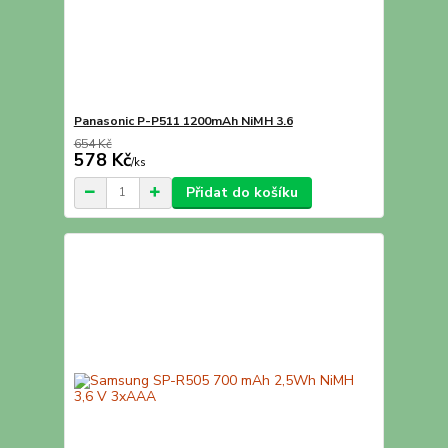
Panasonic P-P511 1200mAh NiMH 3.6
654 Kč
578 Kč
/
ks
Přidat do košíku