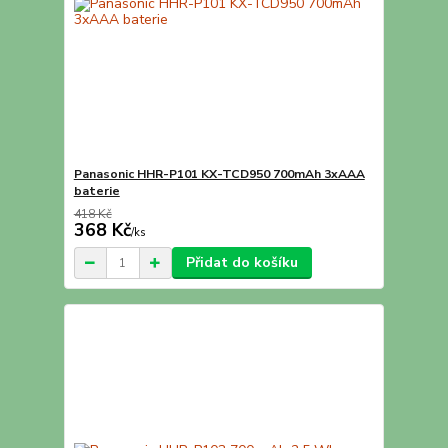
Panasonic HHR-P101 KX-TCD950 700mAh 3xAAA
baterie
418 Kč
368 Kč
/
ks
Přidat do košíku