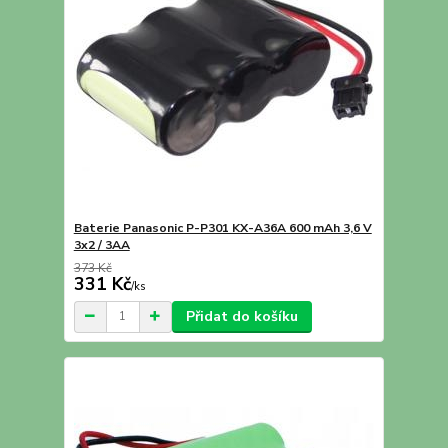
Baterie Panasonic P-P301 KX-A36A 600 mAh 3,6 V
3x2 / 3AA
373 Kč
331 Kč
/
ks
Přidat do košíku