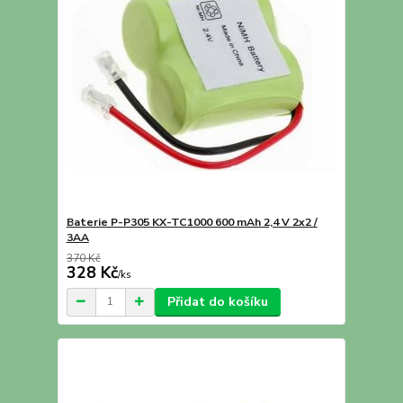
Baterie P-P305 KX-TC1000 600 mAh 2,4 V 2x2 /
3AA
370 Kč
328 Kč
/
ks
Přidat do košíku