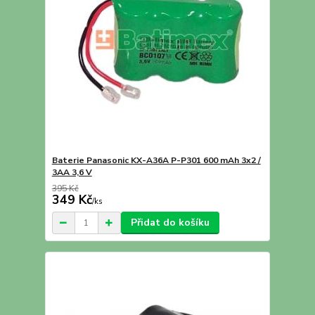
Baterie Panasonic KX-A36A P-P301 600 mAh 3x2 /
3AA 3,6 V
395 Kč
349 Kč
/
ks
Přidat do košíku