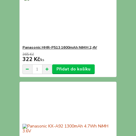
Panasonic HHR-P513 1600mAh NiMH 2,4V
365 Kč
322 Kč
/
ks
Přidat do košíku