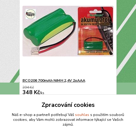
BCO206 700mAh NiMH 2,4V 2xAAA
394 Kč
348 Kč
/
ks
Přidat do košíku
Zpracování cookies
Náš e-shop a partneři potřebují Váš
souhlas
s použitím souborů
cookies, aby Vám mohli zobrazovat informace týkající se Vašich
strana
z 1
zájmů.