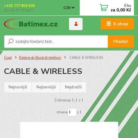
0
ks
+420 777 853 635
CZK
za
0,00 Kč
(Po-Pá, 9-18 hod.)
E-shop
Hledat
Úvod
Baterie do Bezdrát.telefonů
CABLE & WIRELESS
CABLE & WIRELESS
Nejnovější
Nejlevnější
Nejdražší
Zobrazuji 1-1 z 1
strana
z 1