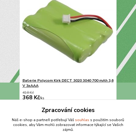
Baterie Polycom Kirk DECT 3020 3040 700 mAh 3,6
V 3xAAA
418 Kč
368 Kč
/
ks
Přidat do košíku
Zpracování cookies
Náš e-shop a partneři potřebují Váš
souhlas
s použitím souborů
cookies, aby Vám mohli zobrazovat informace týkající se Vašich
strana
z 1
zájmů.