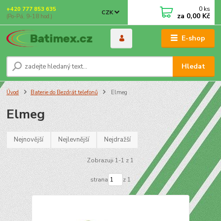
0
ks
+420 777 853 635
CZK
za
0,00 Kč
(Po-Pá, 9-18 hod.)
E-shop
Hledat
Úvod
Baterie do Bezdrát.telefonů
Elmeg
Elmeg
Nejnovější
Nejlevnější
Nejdražší
Zobrazuji 1-1 z 1
strana
z 1