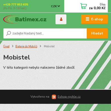
0
ks
+420 777 853 635
CZK
za
0,00 Kč
(Po-Pá, 9-18 hod.)
E-shop
Hledat
Úvod
Baterie do Mobilů
Mobistel
Mobistel
V této kategorii nebylo nalezeno žádné zboží.
Vytvořeno na
Eshop-rychle.cz