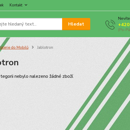
ek
Kontakt
Nevíte
Hledat
+420
(Po-Pá
aterie do Mobilů
Jablotron
otron
tegorii nebylo nalezeno žádné zboží.