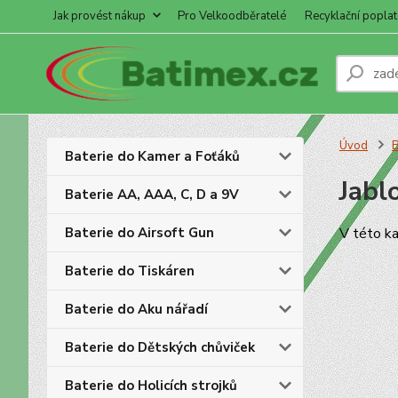
Jak provést nákup
Pro Velkoodběratelé
Recyklační poplat
Úvod
B
Baterie do Kamer a Foťáků
Jabl
Baterie AA, AAA, C, D a 9V
Baterie do Airsoft Gun
V této ka
Baterie do Tiskáren
Baterie do Aku nářadí
Baterie do Dětských chůviček
Baterie do Holicích strojků