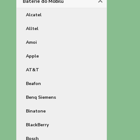
Baterie do Mobilů
Alcatel
Alltel
Amoi
Apple
AT&T
Beafon
Benq Siemens
Binatone
BlackBerry
Bosch