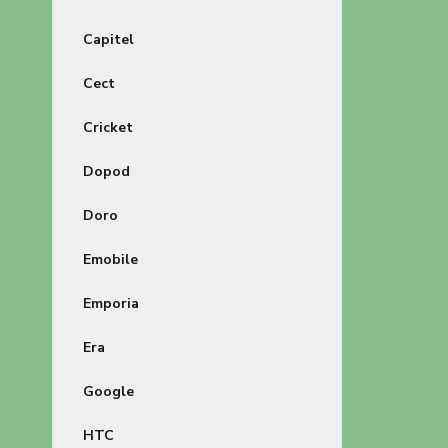
Capitel
Cect
Cricket
Dopod
Doro
Emobile
Emporia
Era
Google
HTC