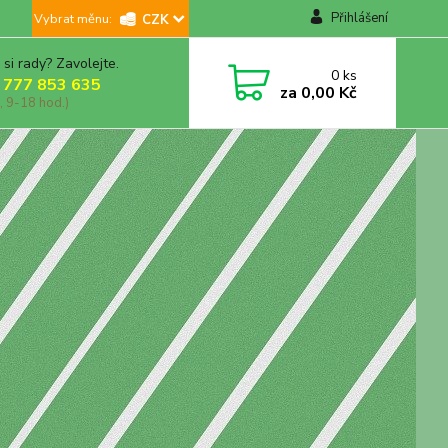
Přihlášení
CZK
 si rady? Zavolejte.
0
ks
 777 853 635
za
0,00 Kč
, 9-18 hod.)