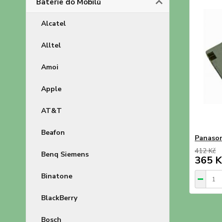
Baterie do Mobilů
Alcatel
Alltel
Amoi
Apple
AT&T
Beafon
Panason
412 Kč
Benq Siemens
365 K
Binatone
BlackBerry
Bosch