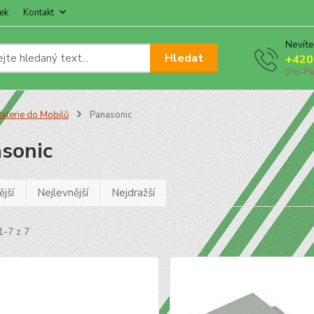
ek
Kontakt
Nevíte
Hledat
+420
(Po-Pá
aterie do Mobilů
Panasonic
sonic
jší
Nejlevnější
Nejdražší
1-7 z 7