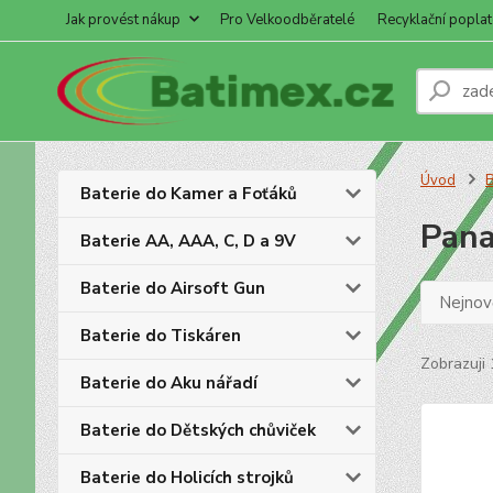
Jak provést nákup
Pro Velkoodběratelé
Recyklační poplat
Úvod
B
Baterie do Kamer a Foťáků
Pana
Baterie AA, AAA, C, D a 9V
Baterie do Airsoft Gun
Nejnově
Baterie do Tiskáren
Zobrazuji 
Baterie do Aku nářadí
Baterie do Dětských chůviček
Baterie do Holicích strojků