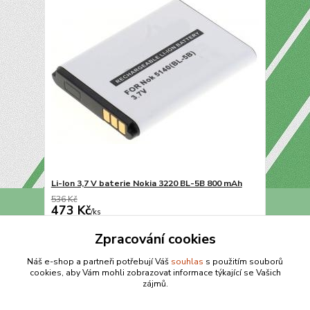
Li-Ion 3,7 V baterie Nokia 3220 BL-5B 800 mAh
536 Kč
473 Kč
/
ks
Přidat do košíku
Zpracování cookies
Náš e-shop a partneři potřebují Váš
souhlas
s použitím souborů
cookies, aby Vám mohli zobrazovat informace týkající se Vašich
strana
z 1
zájmů.