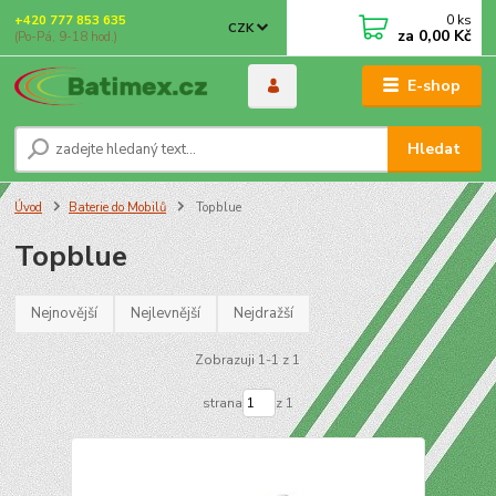
0
ks
+420 777 853 635
CZK
za
0,00 Kč
(Po-Pá, 9-18 hod.)
E-shop
Hledat
Úvod
Baterie do Mobilů
Topblue
Topblue
Nejnovější
Nejlevnější
Nejdražší
Zobrazuji 1-1 z 1
strana
z 1