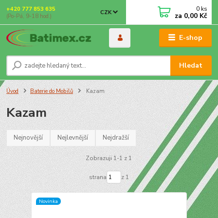
0
ks
+420 777 853 635
CZK
za
0,00 Kč
(Po-Pá, 9-18 hod.)
E-shop
Hledat
Úvod
Baterie do Mobilů
Kazam
Kazam
Nejnovější
Nejlevnější
Nejdražší
Zobrazuji 1-1 z 1
strana
z 1
Novinka