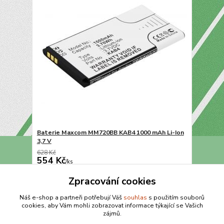
Baterie Maxcom MM720BB KAB4 1000 mAh Li-Ion
3,7 V
628 Kč
554 Kč
/
ks
Přidat do košíku
Zpracování cookies
Náš e-shop a partneři potřebují Váš
souhlas
s použitím souborů
cookies, aby Vám mohli zobrazovat informace týkající se Vašich
strana
z 1
zájmů.