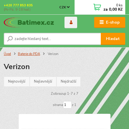
0
ks
+420 777 853 635
CZK
za
0,00 Kč
(Po-Pá, 9-18 hod.)
E-shop
Hledat
Úvod
Baterie do PDA
Verizon
Verizon
Nejnovější
Nejlevnější
Nejdražší
Zobrazuji 1-7 z 7
strana
z 1