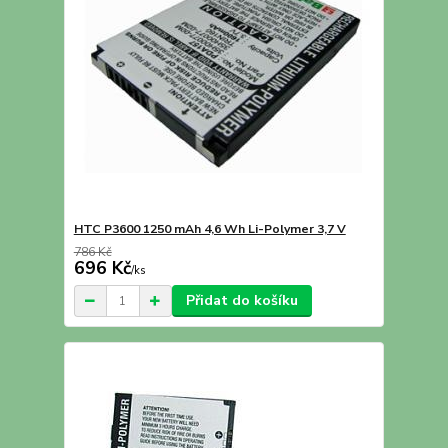
HTC P3600 1250 mAh 4,6 Wh Li-Polymer 3,7 V
786 Kč
696 Kč
/
ks
Přidat do košíku