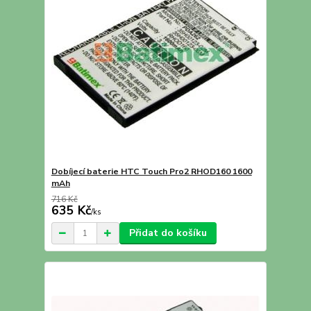
Dobíjecí baterie HTC Touch Pro2 RHOD160 1600
mAh
716 Kč
635 Kč
/
ks
Přidat do košíku