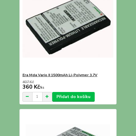
Era Mda Vario II 1500mAh Li-Polymer 3.7V
407 Kč
360 Kč
/
ks
Přidat do košíku