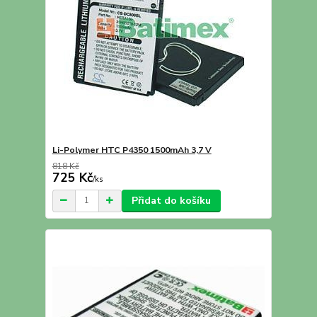
Li-Polymer HTC P4350 1500mAh 3,7 V
818 Kč
725 Kč
/
ks
Přidat do košíku