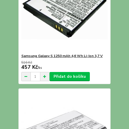
Samsung Galaxy S 1250 mAh 4,6 Wh Li-Ion 3,7 V
516 Kč
457 Kč
/
ks
Přidat do košíku