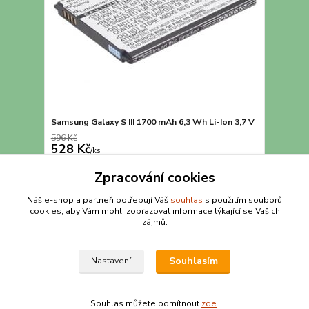
Samsung Galaxy S III 1700 mAh 6,3 Wh Li-Ion 3,7 V
596 Kč
528 Kč
/
ks
Přidat do košíku
Zpracování cookies
Náš e-shop a partneři potřebují Váš
souhlas
s použitím souborů
cookies, aby Vám mohli zobrazovat informace týkající se Vašich
strana
z 1
zájmů.
Souhlasím
Nastavení
Souhlas můžete odmítnout
zde
.