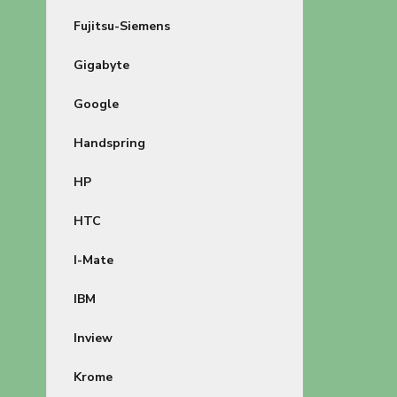
Fujitsu-Siemens
Gigabyte
Google
Handspring
HP
HTC
I-Mate
IBM
Inview
Krome