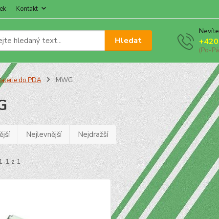
ek
Kontakt
Nevíte
Hledat
+420
(Po-Pá
aterie do PDA
MWG
G
jší
Nejlevnější
Nejdražší
1-1 z 1