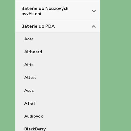
Baterie do Nouzových
osvětlení
Baterie do PDA
Acer
Airboard
Airis
Alltel
Asus
AT&T
Audiovox
BlackBerry