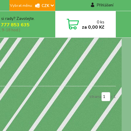
Přihlášení
CZK
 si rady? Zavolejte.
0
ks
 777 853 635
za
0,00 Kč
, 9-18 hod.)
strana
z 1