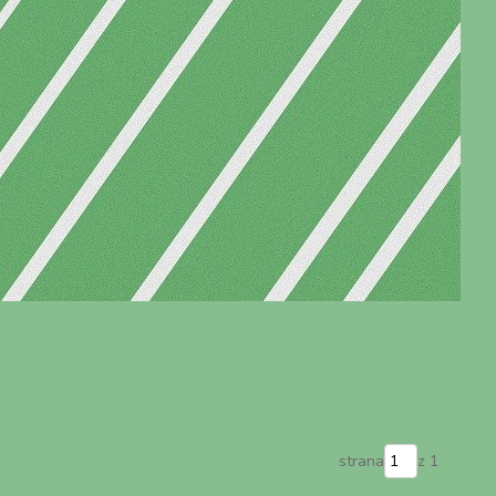
strana
z 1