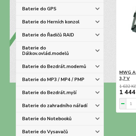
Baterie do GPS
Baterie do Herních konzol
Baterie do Řadičů RAID
Baterie do
Dálkov.ovlád.modelů
Baterie do Bezdrát.modemů
MWG At
3,7 V
Baterie do MP3 / MP4 / PMP
1 632 Kč
1 444
Baterie do Bezdrát.myší
Baterie do zahradního nářadí
Baterie do Notebooků
Baterie do Vysavačů