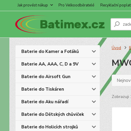
Jak provést nákup
Pro Velkoodběratelé
Recyklační poplat
Úvod
B
Baterie do Kamer a Foťáků
MW
Baterie AA, AAA, C, D a 9V
Baterie do Airsoft Gun
Nejnově
Baterie do Tiskáren
Zobrazuji 
Baterie do Aku nářadí
Baterie do Dětských chůviček
Baterie do Holicích strojků