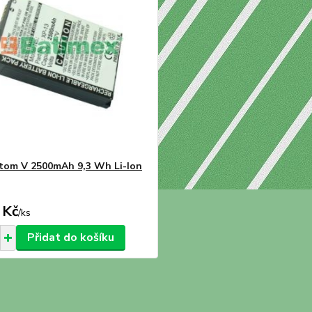
om V 2500mAh 9,3 Wh Li-Ion
 Kč
/
ks
Přidat do košíku